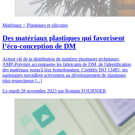
Matériaux >
Plastiques et silicones
Des matériaux plastiques qui favorisent
l’éco-conception de DM
Acteur clé de la distribution de matières plastiques techniques,
AMP-Polymix accompagne les fabricants de DM, de l'identification
des matériaux jusqu'à leur homologation. Certifiés ISO 13485, ses
partenaires travaillent activement au développement de plastiques
plus respectueux [...]
Le
mardi 28 novembre 2023
par
Romain FOURNIER