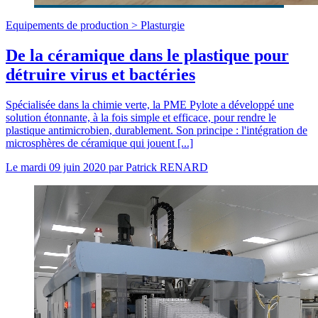
Equipements de production >
Plasturgie
De la céramique dans le plastique pour
détruire virus et bactéries
Spécialisée dans la chimie verte, la PME Pylote a développé une
solution étonnante, à la fois simple et efficace, pour rendre le
plastique antimicrobien, durablement. Son principe : l'intégration de
microsphères de céramique qui jouent [...]
Le
mardi 09 juin 2020
par
Patrick RENARD