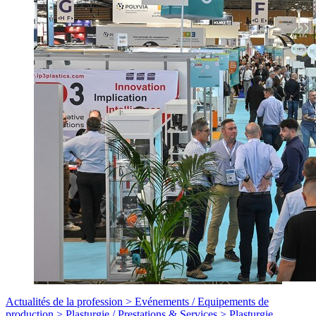
Actualités de la profession >
Evénements
/
Equipements de
production >
Plasturgie
/
Prestations & Services >
Plasturgie