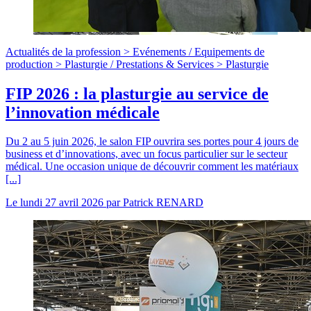
Actualités de la profession >
Evénements
/
Equipements de
production >
Plasturgie
/
Prestations & Services >
Plasturgie
FIP 2026 : la plasturgie au service de
l’innovation médicale
Du 2 au 5 juin 2026, le salon FIP ouvrira ses portes pour 4 jours de
business et d’innovations, avec un focus particulier sur le secteur
médical. Une occasion unique de découvrir comment les matériaux
[...]
Le
lundi 27 avril 2026
par
Patrick RENARD