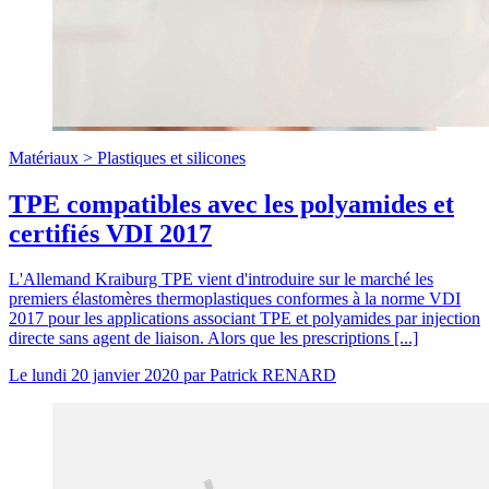
Matériaux >
Plastiques et silicones
TPE compatibles avec les polyamides et
certifiés VDI 2017
L'Allemand Kraiburg TPE vient d'introduire sur le marché les
premiers élastomères thermoplastiques conformes à la norme VDI
2017 pour les applications associant TPE et polyamides par injection
directe sans agent de liaison. Alors que les prescriptions [...]
Le
lundi 20 janvier 2020
par
Patrick RENARD