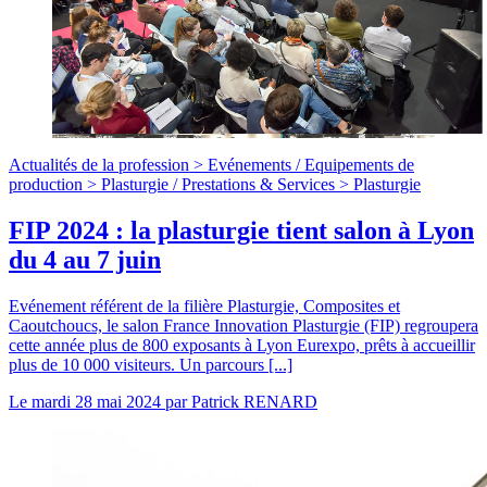
Actualités de la profession >
Evénements
/
Equipements de
production >
Plasturgie
/
Prestations & Services >
Plasturgie
FIP 2024 : la plasturgie tient salon à Lyon
du 4 au 7 juin
Evénement référent de la filière Plasturgie, Composites et
Caoutchoucs, le salon France Innovation Plasturgie (FIP) regroupera
cette année plus de 800 exposants à Lyon Eurexpo, prêts à accueillir
plus de 10 000 visiteurs. Un parcours [...]
Le
mardi 28 mai 2024
par
Patrick RENARD