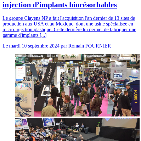
injection d’implants biorésorbables
Le groupe Clayens NP a fait l'acquisition l'an dernier de 13 sites de
production aux USA et au Mexique, dont une usine spécialisée en
micro-injection plastique. Cette dernière lui permet de fabriquer une
gamme d'implants [...]
Le
mardi 10 septembre 2024
par
Romain FOURNIER