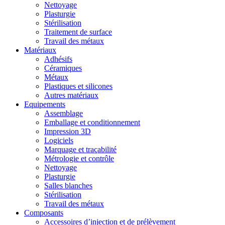
Nettoyage
Plasturgie
Stérilisation
Traitement de surface
Travail des métaux
Matériaux
Adhésifs
Céramiques
Métaux
Plastiques et silicones
Autres matériaux
Equipements
Assemblage
Emballage et conditionnement
Impression 3D
Logiciels
Marquage et traçabilité
Métrologie et contrôle
Nettoyage
Plasturgie
Salles blanches
Stérilisation
Travail des métaux
Composants
Accessoires d’injection et de prélèvement