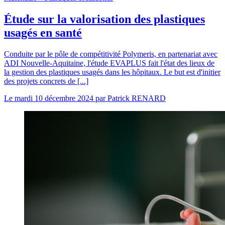
Étude sur la valorisation des plastiques
usagés en santé
Conduite par le pôle de compétitivité Polymeris, en partenariat avec
ADI Nouvelle-Aquitaine, l'étude EVAPLUS fait l'état des lieux de
la gestion des plastiques usagés dans les hôpitaux. Le but est d'initier
des projets concrets de [...]
Le
mardi 10 décembre 2024
par
Patrick RENARD