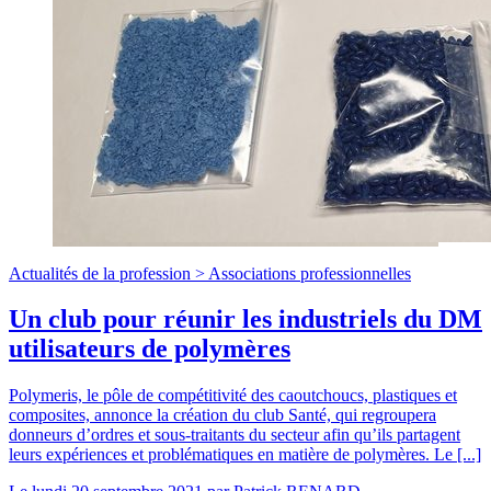
Actualités de la profession >
Associations professionnelles
Un club pour réunir les industriels du DM
utilisateurs de polymères
Polymeris, le pôle de compétitivité des caoutchoucs, plastiques et
composites, annonce la création du club Santé, qui regroupera
donneurs d’ordres et sous-traitants du secteur afin qu’ils partagent
leurs expériences et problématiques en matière de polymères. Le [...]