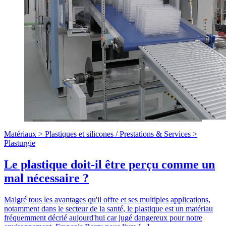
Matériaux >
Plastiques et silicones
/
Prestations & Services >
Plasturgie
Le plastique doit-il être perçu comme un
mal nécessaire ?
Malgré tous les avantages qu'il offre et ses multiples applications,
notamment dans le secteur de la santé, le plastique est un matériau
fréquemment décrié aujourd'hui car jugé dangereux pour notre