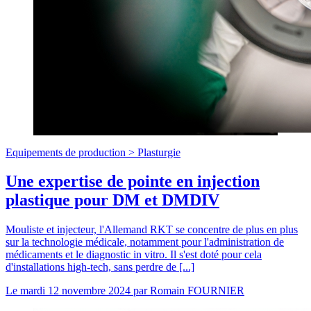
Equipements de production >
Plasturgie
Une expertise de pointe en injection
plastique pour DM et DMDIV
Mouliste et injecteur, l'Allemand RKT se concentre de plus en plus
sur la technologie médicale, notamment pour l'administration de
médicaments et le diagnostic in vitro. Il s'est doté pour cela
d'installations high-tech, sans perdre de [...]
Le
mardi 12 novembre 2024
par
Romain FOURNIER