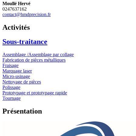
Moullé Hervé
0247637162
contact@hmdprecision.fr
Activités
Sous-traitance
Assemblage /Assemblage par collage
Fabrication de pièces métalliques
Fraisage
Marquage laser
Micro-usinage
Nettoyage de pièces
Polissage
Prototypage et prototypage rapide
Tournage
Présentation