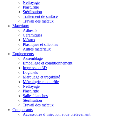
Nettoyage
Plasturgie
Stérilisation
Traitement de surface
Travail des métaux
Matériaux
Adhésifs
Céramiques
Métaux
Plastiques et silicones
Autres matériaux
Equipements
Assemblage
Emballage et conditionnement
Impression 3D
Logiciels
Marquage et traçabilité
Métrologie et contrôle
Nettoyage
Plasturgie
Salles blanches
Stérilisation
Travail des métaux
Composants
Accessoires d’injection et de prélèvement