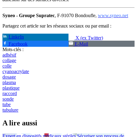
Syneo - Groupe Supratec
, F-91070 Bondoufle,
www.syneo.net
Partagez cet article sur les réseaux sociaux ou par email :
LinkeIn
X (ex Twitter)
Facebook
E-Mail
Mots-clés :
adhésif
collage
colle
cyanoacrylate
dosage
plasma
plastique
raccord
sonde
tube
tubulure
A lire aussi
Expert en dispositifs médicaux stériles
Sécuriser son process de