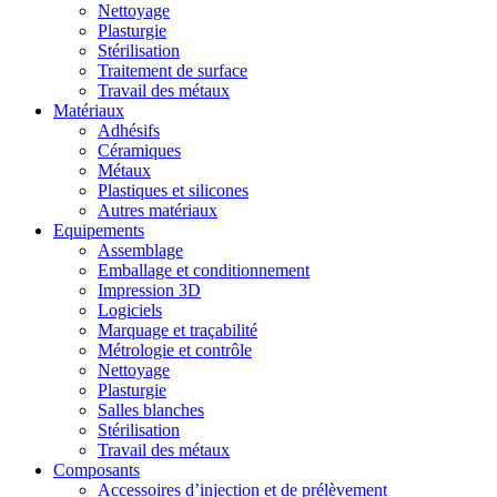
Nettoyage
Plasturgie
Stérilisation
Traitement de surface
Travail des métaux
Matériaux
Adhésifs
Céramiques
Métaux
Plastiques et silicones
Autres matériaux
Equipements
Assemblage
Emballage et conditionnement
Impression 3D
Logiciels
Marquage et traçabilité
Métrologie et contrôle
Nettoyage
Plasturgie
Salles blanches
Stérilisation
Travail des métaux
Composants
Accessoires d’injection et de prélèvement