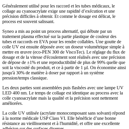
Généralement utilisé pour les raccord et les tubes médicaux, le
collage au cyanoacrylate exige une rapidité d’exécution et une
précision difficiles à obtenir. Et comme le dosage est délicat, le
process est souvent salissant.
Syneo a mis au point un process alternatif, qui débute par un
traitement plasma effectué sur la partie plastique de couleur des
tubes et raccords en EVA pour les rendre collables. Une goutte de
colle UV est ensuite déposée avec un doseur volumétrique simple à
mettre en œuvre (eco-PEN 300 de ViscoTec). Le réglage du flux de
dosage et de la vitesse d'écoulement sont réalisés avec une précision
de dépose de ±1% et une reproductibilité de plus de 99% quelle que
soit la viscosité du produit, et ce à partir de 1 µl. On économise ainsi
jusqu'à 30% de matière à doser par rapport à un système
pression/temps classique.
Les deux parties sont assemblées puis flashées avec une lampe UV
LED 400 nm. Le temps de collage est identique au process avec la
colle cyanoacrylate mais la qualité et la précision sont nettement
améliorées.
La colle UV utilisée (acrylate monocomposant sans solvant) répond
à la norme médicale USP Class VI. Elle bénéficie d’une bonne
résistance au vieillissement et à l'humidité, et offre une excellente
adhésion sur des surfaces diverses.