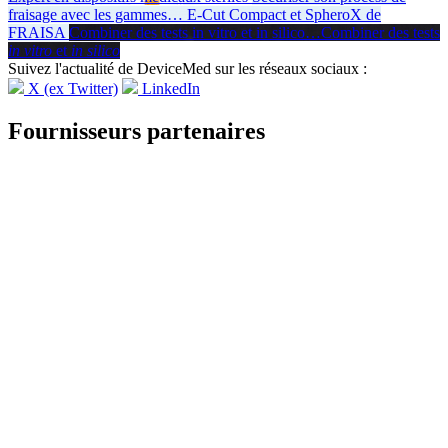
fraisage avec les gammes
…
E-Cut Compact et SpheroX de
FRAISA
Combiner des tests in vitro et in silico
…
Combiner des tests
in vitro
et
in silico
Suivez l'actualité de DeviceMed sur les réseaux sociaux :
X (ex Twitter)
LinkedIn
Fournisseurs partenaires