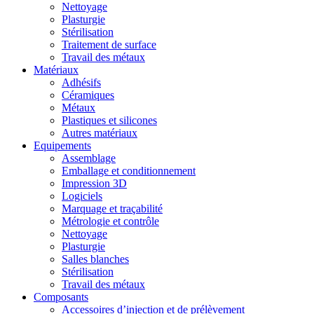
Nettoyage
Plasturgie
Stérilisation
Traitement de surface
Travail des métaux
Matériaux
Adhésifs
Céramiques
Métaux
Plastiques et silicones
Autres matériaux
Equipements
Assemblage
Emballage et conditionnement
Impression 3D
Logiciels
Marquage et traçabilité
Métrologie et contrôle
Nettoyage
Plasturgie
Salles blanches
Stérilisation
Travail des métaux
Composants
Accessoires d’injection et de prélèvement