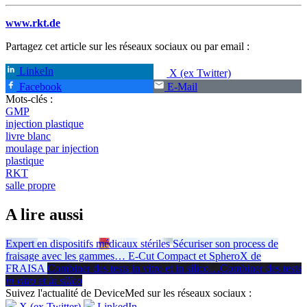
www.rkt.de
Partagez cet article sur les réseaux sociaux ou par email :
LinkeIn
X (ex Twitter)
Facebook
E-Mail
Mots-clés :
GMP
injection plastique
livre blanc
moulage par injection
plastique
RKT
salle propre
A lire aussi
Expert en dispositifs médicaux stériles
Sécuriser son process de
fraisage avec les gammes
…
E-Cut Compact et SpheroX de
FRAISA
Combiner des tests in vitro et in silico
…
Combiner des tests
in vitro
et
in silico
Suivez l'actualité de DeviceMed sur les réseaux sociaux :
X (ex Twitter)
LinkedIn