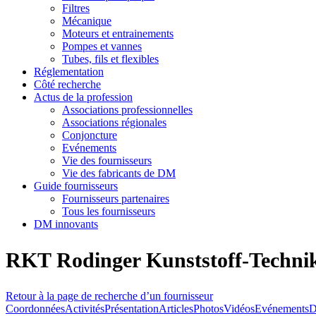
Filtres
Mécanique
Moteurs et entrainements
Pompes et vannes
Tubes, fils et flexibles
Réglementation
Côté recherche
Actus de la profession
Associations professionnelles
Associations régionales
Conjoncture
Evénements
Vie des fournisseurs
Vie des fabricants de DM
Guide fournisseurs
Fournisseurs partenaires
Tous les fournisseurs
DM innovants
RKT Rodinger Kunststoff-Techn
Retour à la page de recherche d’un fournisseur
Coordonnées
Activités
Présentation
Articles
Photos
Vidéos
Evénements
D