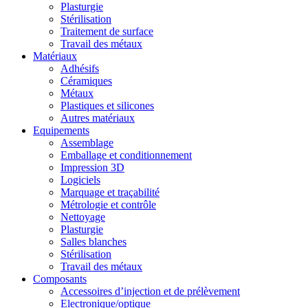
Plasturgie
Stérilisation
Traitement de surface
Travail des métaux
Matériaux
Adhésifs
Céramiques
Métaux
Plastiques et silicones
Autres matériaux
Equipements
Assemblage
Emballage et conditionnement
Impression 3D
Logiciels
Marquage et traçabilité
Métrologie et contrôle
Nettoyage
Plasturgie
Salles blanches
Stérilisation
Travail des métaux
Composants
Accessoires d’injection et de prélèvement
Electronique/optique