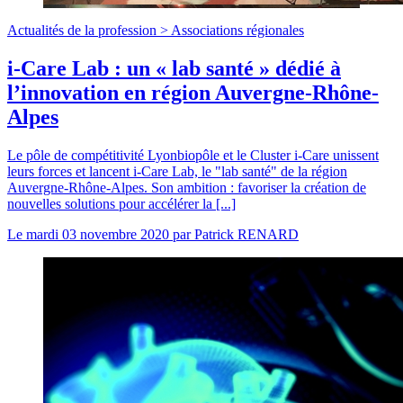
Actualités de la profession >
Associations régionales
i-Care Lab : un « lab santé » dédié à
l’innovation en région Auvergne-Rhône-
Alpes
Le pôle de compétitivité Lyonbiopôle et le Cluster i-Care unissent
leurs forces et lancent i-Care Lab, le "lab santé" de la région
Auvergne-Rhône-Alpes. Son ambition : favoriser la création de
nouvelles solutions pour accélérer la [...]
Le
mardi 03 novembre 2020
par
Patrick RENARD