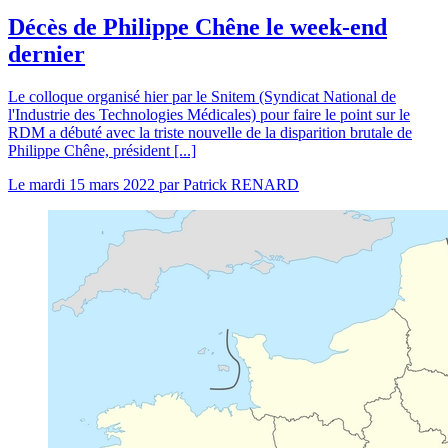
Décès de Philippe Chêne le week-end
dernier
Le colloque organisé hier par le Snitem (Syndicat National de
l'Industrie des Technologies Médicales) pour faire le point sur le
RDM a débuté avec la triste nouvelle de la disparition brutale de
Philippe Chêne, président [...]
Le
mardi 15 mars 2022
par
Patrick RENARD