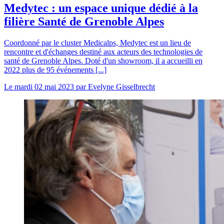
Medytec : un espace unique dédié à la
filière Santé de Grenoble Alpes
Coordonné par le cluster Medicalps, Medytec est un lieu de
rencontre et d'échanges destiné aux acteurs des technologies de
santé de Grenoble Alpes. Doté d'un showroom, il a accueilli en
2022 plus de 95 événements [...]
Le
mardi 02 mai 2023
par
Evelyne Gisselbrecht