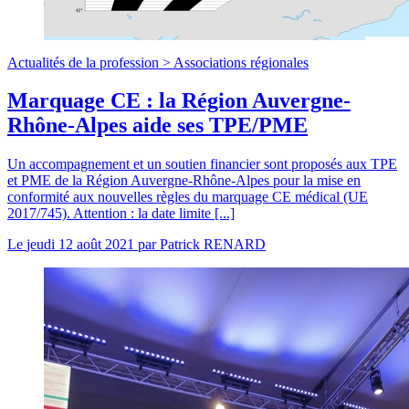
Actualités de la profession >
Associations régionales
Marquage CE : la Région Auvergne-
Rhône-Alpes aide ses TPE/PME
Un accompagnement et un soutien financier sont proposés aux TPE
et PME de la Région Auvergne-Rhône-Alpes pour la mise en
conformité aux nouvelles règles du marquage CE médical (UE
2017/745). Attention : la date limite [...]
Le
jeudi 12 août 2021
par
Patrick RENARD