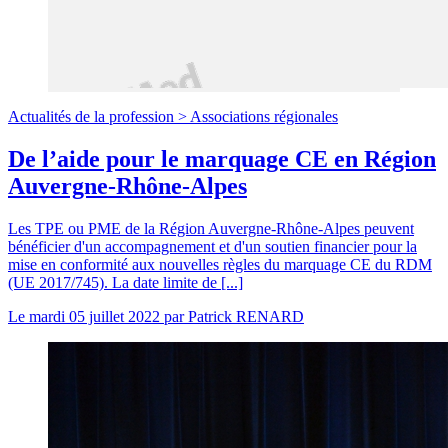
Actualités de la profession >
Associations régionales
De l’aide pour le marquage CE en Région
Auvergne-Rhône-Alpes
Les TPE ou PME de la Région Auvergne-Rhône-Alpes peuvent
bénéficier d'un accompagnement et d'un soutien financier pour la
mise en conformité aux nouvelles règles du marquage CE du RDM
(UE 2017/745). La date limite de [...]
Le
mardi 05 juillet 2022
par
Patrick RENARD