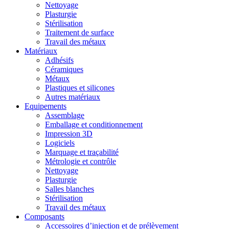
Nettoyage
Plasturgie
Stérilisation
Traitement de surface
Travail des métaux
Matériaux
Adhésifs
Céramiques
Métaux
Plastiques et silicones
Autres matériaux
Equipements
Assemblage
Emballage et conditionnement
Impression 3D
Logiciels
Marquage et traçabilité
Métrologie et contrôle
Nettoyage
Plasturgie
Salles blanches
Stérilisation
Travail des métaux
Composants
Accessoires d’injection et de prélèvement