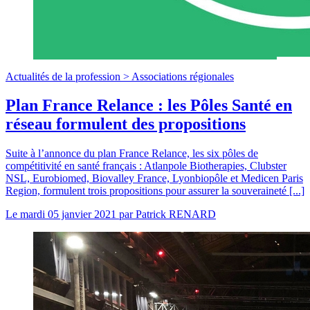
Actualités de la profession >
Associations régionales
Plan France Relance : les Pôles Santé en
réseau formulent des propositions
Suite à l’annonce du plan France Relance, les six pôles de
compétitivité en santé français : Atlanpole Biotherapies, Clubster
NSL, Eurobiomed, Biovalley France, Lyonbiopôle et Medicen Paris
Region, formulent trois propositions pour assurer la souveraineté [...]
Le
mardi 05 janvier 2021
par
Patrick RENARD