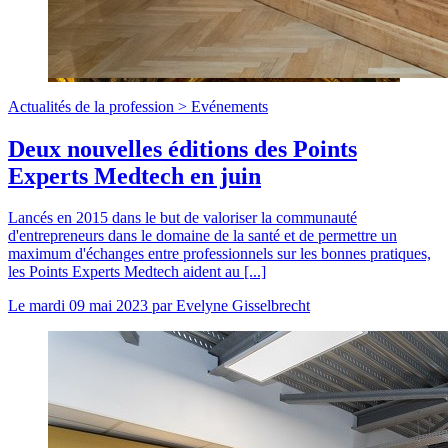
Actualités de la profession >
Evénements
Deux nouvelles éditions des Points
Experts Medtech en juin
Lancés en 2015 dans le but de valoriser la communauté
d'entrepreneurs dans le domaine de la santé et de permettre un
maximum d'échanges entre professionnels sur les bonnes pratiques,
les Points Experts Medtech aident au [...]
Le
mardi 09 mai 2023
par
Evelyne Gisselbrecht