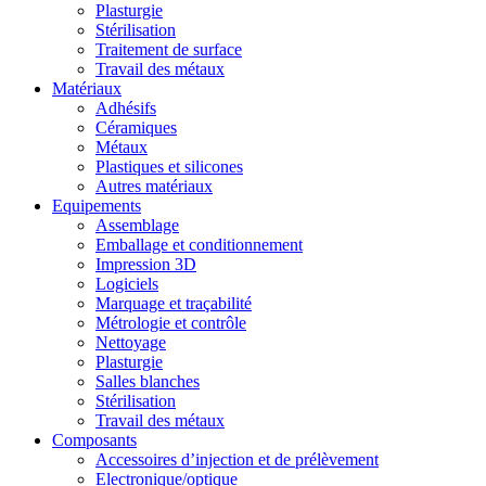
Plasturgie
Stérilisation
Traitement de surface
Travail des métaux
Matériaux
Adhésifs
Céramiques
Métaux
Plastiques et silicones
Autres matériaux
Equipements
Assemblage
Emballage et conditionnement
Impression 3D
Logiciels
Marquage et traçabilité
Métrologie et contrôle
Nettoyage
Plasturgie
Salles blanches
Stérilisation
Travail des métaux
Composants
Accessoires d’injection et de prélèvement
Electronique/optique