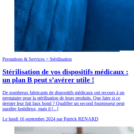
Prestations & Services >
Stérilisation
Stérilisation de vos dispositifs médicaux :
un plan B peut s’avérer utile !
De nombreux fabricants de dispositifs médicaux ont recours à un
prestataire pour la stérilisation de leurs produits. Que faire si ce
dernier leur fait faux bond ? Qualifier un second fournisseur peut
paraître fastidieux, mais il [...]
Le
lundi 16 septembre 2024
par
Patrick RENARD