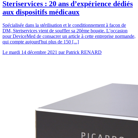
Steriservices : 20 ans d’expérience dédiés
aux dispositifs médicaux
Spécialisée dans la stérilisation et le conditionnement à façon de
DM, Steriservices vient de souffler sa 20ème bougie. L’occasion
pour DeviceMed de consacrer un article à cette entreprise normande,
qui compte aujourd'hui plus de 150 [...]
Le
mardi 14 décembre 2021
par
Patrick RENARD