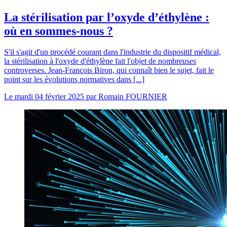
La stérilisation par l’oxyde d’éthylène :
où en sommes-nous ?
S'il s'agit d'un procédé courant dans l'industrie du dispositif médical,
la stérilisation à l'oxyde d'éthylène fait l'objet de nombreuses
controverses. Jean-François Biron, qui connaît bien le sujet, fait le
point sur les évolutions normatives dans [...]
Le
mardi 04 février 2025
par
Romain FOURNIER