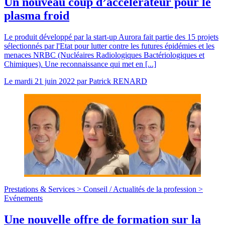
Un nouveau coup d’accélérateur pour le
plasma froid
Le produit développé par la start-up Aurora fait partie des 15 projets
sélectionnés par l'Etat pour lutter contre les futures épidémies et les
menaces NRBC (Nucléaires Radiologiques Bactériologiques et
Chimiques). Une reconnaissance qui met en [...]
Le
mardi 21 juin 2022
par
Patrick RENARD
Prestations & Services >
Conseil
/
Actualités de la profession >
Evénements
Une nouvelle offre de formation sur la