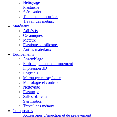
Nettoyage
Plasturgie
Stérilisation
Traitement de surface
Travail des métaux
Matériaux
Adhésifs
Céramiques
Métaux
Plastiques et silicones
Autres matériaux
Equipements
Assemblage
Emballage et conditionnement
Impression 3D
Logiciels
Marquage et traçabilité
Métrologie et contrôle
Nettoyage
Plasturgie
Salles blanches
Stérilisation
Travail des métaux
Composants
Accessoires d’injection et de prélèvement