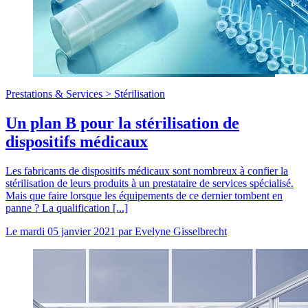
Prestations & Services >
Stérilisation
Un plan B pour la stérilisation de
dispositifs médicaux
Les fabricants de dispositifs médicaux sont nombreux à confier la
stérilisation de leurs produits à un prestataire de services spécialisé.
Mais que faire lorsque les équipements de ce dernier tombent en
panne ? La qualification [...]
Le
mardi 05 janvier 2021
par
Evelyne Gisselbrecht