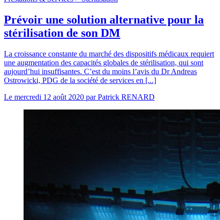
Prévoir une solution alternative pour la
stérilisation de son DM
La croissance constante du marché des dispositifs médicaux requiert
une augmentation des capacités globales de stérilisation, qui sont
aujourd’hui insuffisantes. C’est du moins l’avis du Dr Andreas
Ostrowicki, PDG de la société de services en [...]
Le
mercredi 12 août 2020
par
Patrick RENARD