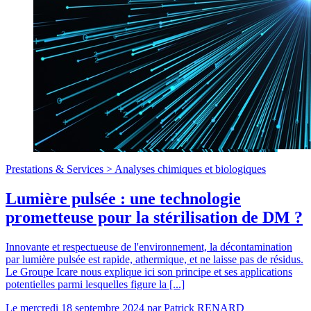
Prestations & Services >
Analyses chimiques et biologiques
Lumière pulsée : une technologie
prometteuse pour la stérilisation de DM ?
Innovante et respectueuse de l'environnement, la décontamination
par lumière pulsée est rapide, athermique, et ne laisse pas de résidus.
Le Groupe Icare nous explique ici son principe et ses applications
potentielles parmi lesquelles figure la [...]
Le
mercredi 18 septembre 2024
par
Patrick RENARD