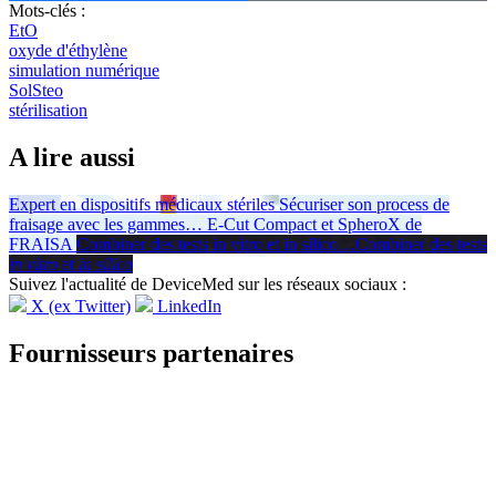
Mots-clés :
EtO
oxyde d'éthylène
simulation numérique
SolSteo
stérilisation
A lire aussi
Expert en dispositifs médicaux stériles
Sécuriser son process de
fraisage avec les gammes
…
E-Cut Compact et SpheroX de
FRAISA
Combiner des tests in vitro et in silico
…
Combiner des tests
in vitro
et
in silico
Suivez l'actualité de DeviceMed sur les réseaux sociaux :
X (ex Twitter)
LinkedIn
Fournisseurs partenaires