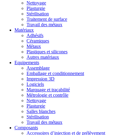
Nettoyage
Plasturgie
Stérilisation
Traitement de surface
Travail des métaux
Matériaux
Adhésifs
Céramiques
Métaux
Plastiques et silicones
Autres matériaux
Equipements
Assemblage
Emballage et conditionnement
Impression 3D
Logiciels
Marquage et traçabilité
Métrologie et contrôle
Nettoyage
Plasturgie
Salles blanches
Stérilisation
Travail des métaux
Composants
Accessoires d’injection et de prélèvement