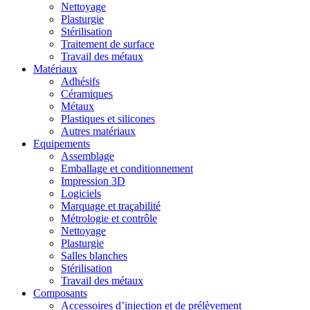
Nettoyage
Plasturgie
Stérilisation
Traitement de surface
Travail des métaux
Matériaux
Adhésifs
Céramiques
Métaux
Plastiques et silicones
Autres matériaux
Equipements
Assemblage
Emballage et conditionnement
Impression 3D
Logiciels
Marquage et traçabilité
Métrologie et contrôle
Nettoyage
Plasturgie
Salles blanches
Stérilisation
Travail des métaux
Composants
Accessoires d’injection et de prélèvement