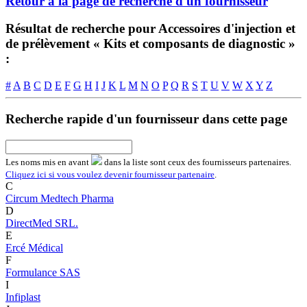
Retour à la page de recherche d'un fournisseur
Résultat de recherche pour Accessoires d'injection et
de prélèvement « Kits et composants de diagnostic »
:
#
A
B
C
D
E
F
G
H
I
J
K
L
M
N
O
P
Q
R
S
T
U
V
W
X
Y
Z
Recherche rapide d'un fournisseur dans cette page
Les noms
mis en avant
dans la liste sont ceux des fournisseurs partenaires.
Cliquez ici si vous voulez devenir fournisseur partenaire
.
C
Circum Medtech Pharma
D
DirectMed SRL.
E
Ercé Médical
F
Formulance SAS
I
Infiplast