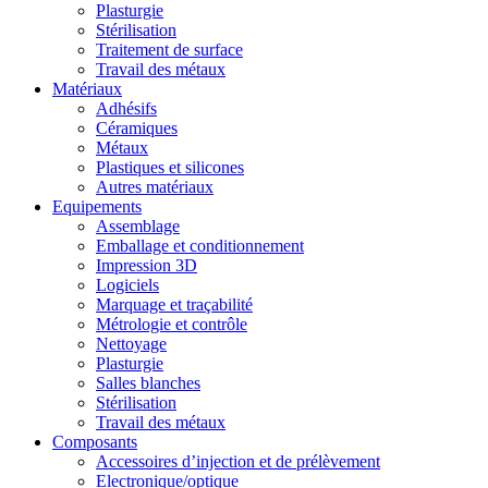
Plasturgie
Stérilisation
Traitement de surface
Travail des métaux
Matériaux
Adhésifs
Céramiques
Métaux
Plastiques et silicones
Autres matériaux
Equipements
Assemblage
Emballage et conditionnement
Impression 3D
Logiciels
Marquage et traçabilité
Métrologie et contrôle
Nettoyage
Plasturgie
Salles blanches
Stérilisation
Travail des métaux
Composants
Accessoires d’injection et de prélèvement
Electronique/optique