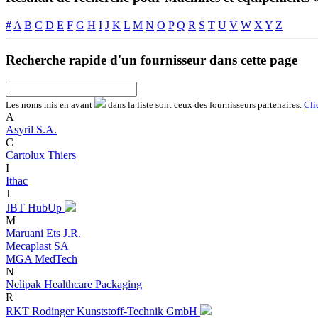
#
A
B
C
D
E
F
G
H
I
J
K
L
M
N
O
P
Q
R
S
T
U
V
W
X
Y
Z
Recherche rapide d'un fournisseur dans cette page
Les noms
mis en avant
dans la liste sont ceux des fournisseurs partenaires.
Cli
A
Asyril S.A.
C
Cartolux Thiers
I
Ithac
J
JBT HubUp
M
Maruani Ets J.R.
Mecaplast SA
MGA MedTech
N
Nelipak Healthcare Packaging
R
RKT Rodinger Kunststoff-Technik GmbH