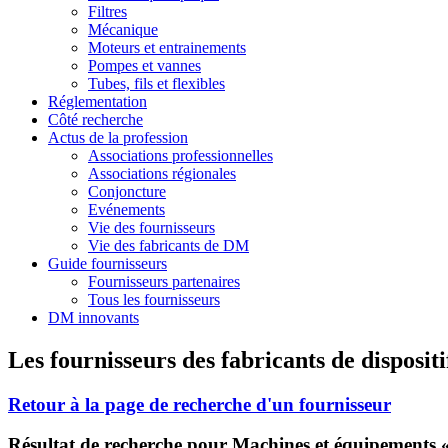
Filtres
Mécanique
Moteurs et entrainements
Pompes et vannes
Tubes, fils et flexibles
Réglementation
Côté recherche
Actus de la profession
Associations professionnelles
Associations régionales
Conjoncture
Evénements
Vie des fournisseurs
Vie des fabricants de DM
Guide fournisseurs
Fournisseurs partenaires
Tous les fournisseurs
DM innovants
Les fournisseurs des fabricants de disposit
Retour à la page de recherche d'un fournisseur
Résultat de recherche pour Machines et équipements « 