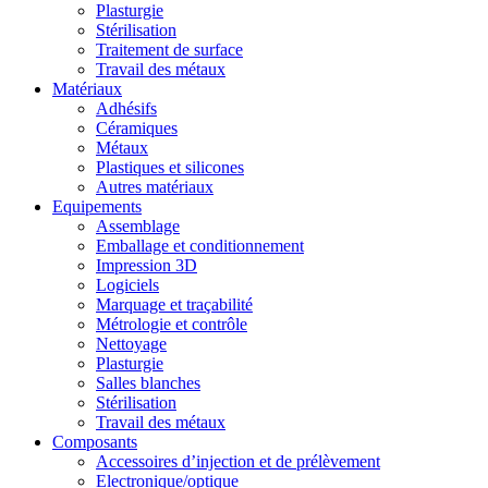
Plasturgie
Stérilisation
Traitement de surface
Travail des métaux
Matériaux
Adhésifs
Céramiques
Métaux
Plastiques et silicones
Autres matériaux
Equipements
Assemblage
Emballage et conditionnement
Impression 3D
Logiciels
Marquage et traçabilité
Métrologie et contrôle
Nettoyage
Plasturgie
Salles blanches
Stérilisation
Travail des métaux
Composants
Accessoires d’injection et de prélèvement
Electronique/optique