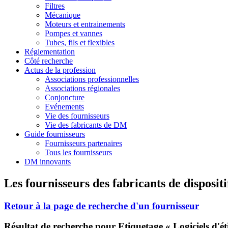
Filtres
Mécanique
Moteurs et entrainements
Pompes et vannes
Tubes, fils et flexibles
Réglementation
Côté recherche
Actus de la profession
Associations professionnelles
Associations régionales
Conjoncture
Evénements
Vie des fournisseurs
Vie des fabricants de DM
Guide fournisseurs
Fournisseurs partenaires
Tous les fournisseurs
DM innovants
Les fournisseurs des fabricants de disposit
Retour à la page de recherche d'un fournisseur
Résultat de recherche pour Etiquetage « Logiciels d'ét