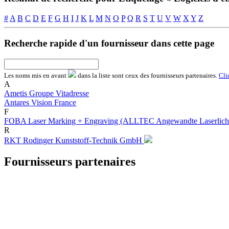
#
A
B
C
D
E
F
G
H
I
J
K
L
M
N
O
P
Q
R
S
T
U
V
W
X
Y
Z
Recherche rapide d'un fournisseur dans cette page
Les noms
mis en avant
dans la liste sont ceux des fournisseurs partenaires.
Cli
A
Ametis Groupe Vitadresse
Antares Vision France
F
FOBA Laser Marking + Engraving (ALLTEC Angewandte Laserlich
R
RKT Rodinger Kunststoff-Technik GmbH
Fournisseurs partenaires