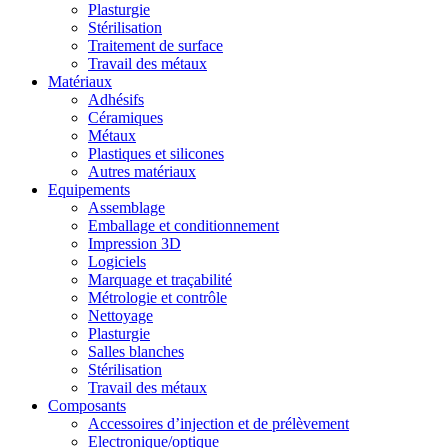
Plasturgie
Stérilisation
Traitement de surface
Travail des métaux
Matériaux
Adhésifs
Céramiques
Métaux
Plastiques et silicones
Autres matériaux
Equipements
Assemblage
Emballage et conditionnement
Impression 3D
Logiciels
Marquage et traçabilité
Métrologie et contrôle
Nettoyage
Plasturgie
Salles blanches
Stérilisation
Travail des métaux
Composants
Accessoires d’injection et de prélèvement
Electronique/optique