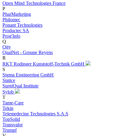
Open Mind Technologies France
P
PharMarketing
Philomec
Ponant Technologies
Productec SA
Prog'Info
Q
Qity
QualNet - Groupe Reyens
R
RKT Rodinger Kunststoff-Technik GmbH
S
Sigma Engineering GmbH
Statice
SurgiQual Institute
Sylob
T
Tame-Care
Tekin
Telemedecine Technologies S.A.S
TopSolid
Transvalor
Trumpf
V