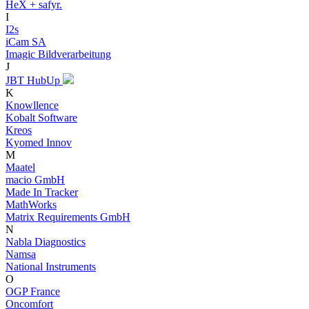
HeX + safyr.
I
I2s
iCam SA
Imagic Bildverarbeitung
J
JBT HubUp
K
Knowllence
Kobalt Software
Kreos
Kyomed Innov
M
Maatel
macio GmbH
Made In Tracker
MathWorks
Matrix Requirements GmbH
N
Nabla Diagnostics
Namsa
National Instruments
O
OGP France
Oncomfort