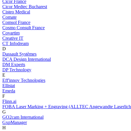
Cicor France
Cicor Medtec Bucharest
Cisteo Medical
Comate
Comsol France
Cosmo Consult France
Covartim
Creative IT
CT Infodream
D
Dassault Systèmes
DCA Design International
DM Experts
DP Technology
E
Eff'innov Technologies
Ellistat
Emeda
F
Flinn.ai
FOBA Laser Marking + Engraving (ALLTEC Angewandte Laserlich
G
GO2cam International
GxpManager
H