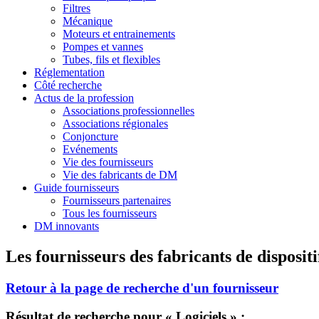
Filtres
Mécanique
Moteurs et entrainements
Pompes et vannes
Tubes, fils et flexibles
Réglementation
Côté recherche
Actus de la profession
Associations professionnelles
Associations régionales
Conjoncture
Evénements
Vie des fournisseurs
Vie des fabricants de DM
Guide fournisseurs
Fournisseurs partenaires
Tous les fournisseurs
DM innovants
Les fournisseurs des fabricants de disposit
Retour à la page de recherche d'un fournisseur
Résultat de recherche pour « Logiciels » :