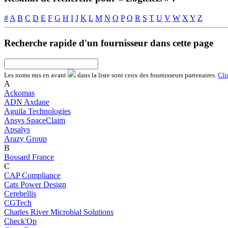
#
A
B
C
D
E
F
G
H
I
J
K
L
M
N
O
P
Q
R
S
T
U
V
W
X
Y
Z
Recherche rapide d'un fournisseur dans cette page
Les noms
mis en avant
dans la liste sont ceux des fournisseurs partenaires.
Cli
A
Ackomas
ADN Axdane
Aguila Technologies
Ansys SpaceClaim
Apsalys
Arazy Group
B
Bossard France
C
CAP Compliance
Cats Power Design
Cerebellis
CGTech
Charles River Microbial Solutions
Check'Op