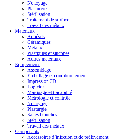
Nettoyage
Plasturgie
Stérilisation
Traitement de surface
Travail des métaux
Matériaux
Adhésifs
Céramiques
Métaux
Plastiques et silicones
Autres matériaux
Equipements
Assemblage
Emballage et conditionnement
Impression 3D
Logiciels
Marquage et traçabilité
Métrologie et contrôle
Nettoyage
Plasturgie
Salles blanches
Stérilisation
Travail des métaux
Composants
Accessoires d’injection et de prélèvement