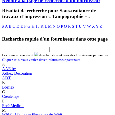
Retour à la page de recherche d'un fournisseur
Résultat de recherche pour Sous-traitance de
travaux d’impression « Tampographie » :
#
A
B
C
D
E
F
G
H
I
J
K
L
M
N
O
P
Q
R
S
T
U
V
W
X
Y
Z
Recherche rapide d'un fournisseur dans cette page
Les noms
mis en avant
dans la liste sont ceux des fournisseurs partenaires.
Cliquez ici si vous voulez devenir fournisseur partenaire
.
A
AAE bv
Adhex Décoration
ADT
B
Borflex
C
Créatemps
E
Ercé Médical
M
MPM - Moulages Plastiques du Midi