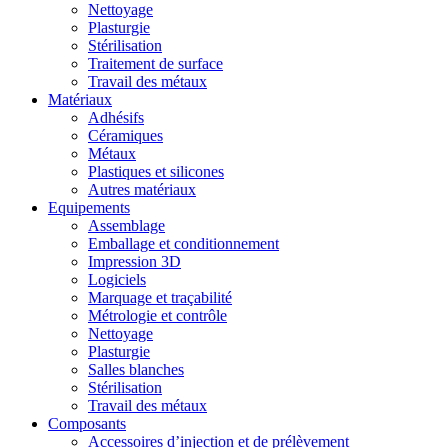
Nettoyage
Plasturgie
Stérilisation
Traitement de surface
Travail des métaux
Matériaux
Adhésifs
Céramiques
Métaux
Plastiques et silicones
Autres matériaux
Equipements
Assemblage
Emballage et conditionnement
Impression 3D
Logiciels
Marquage et traçabilité
Métrologie et contrôle
Nettoyage
Plasturgie
Salles blanches
Stérilisation
Travail des métaux
Composants
Accessoires d’injection et de prélèvement