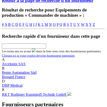
Retour à la page de recherche d'un fournisseur
Résultat de recherche pour Equipements de
production « Commandes de machines » :
#
A
B
C
D
E
F
G
H
I
J
K
L
M
N
O
P
Q
R
S
T
U
V
W
X
Y
Z
Recherche rapide d'un fournisseur dans cette page
Les noms
mis en avant
dans la liste sont ceux des fournisseurs partenaires.
Cliquez ici si vous voulez devenir fournisseur partenaire
.
A
Accelonix SAS
B
Bepm Automation Sàrl
Bossard France
D
DBP Medical
R
RKT Rodinger Kunststoff-Technik GmbH
Fournisseurs partenaires