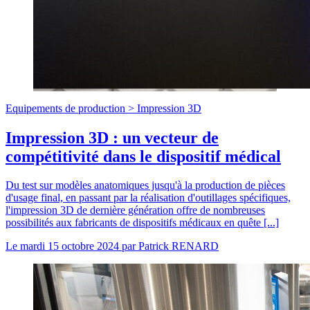
Equipements de production >
Impression 3D
Impression 3D : un vecteur de
compétitivité dans le dispositif médical
Du test sur modèles anatomiques jusqu'à la production de pièces
d'usage final, en passant par la réalisation d'outillages spécifiques,
l'impression 3D de dernière génération offre de nombreuses
possibilités aux fabricants de dispositifs médicaux en quête [...]
Le
mardi 15 octobre 2024
par
Patrick RENARD