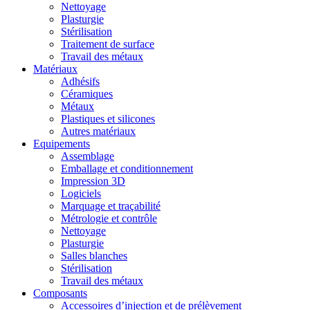
Nettoyage
Plasturgie
Stérilisation
Traitement de surface
Travail des métaux
Matériaux
Adhésifs
Céramiques
Métaux
Plastiques et silicones
Autres matériaux
Equipements
Assemblage
Emballage et conditionnement
Impression 3D
Logiciels
Marquage et traçabilité
Métrologie et contrôle
Nettoyage
Plasturgie
Salles blanches
Stérilisation
Travail des métaux
Composants
Accessoires d’injection et de prélèvement