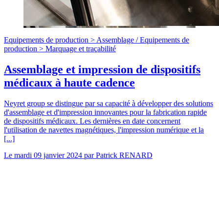
Equipements de production >
Assemblage
/
Equipements de
production >
Marquage et traçabilité
Assemblage et impression de dispositifs
médicaux à haute cadence
Neyret group se distingue par sa capacité à développer des solutions
d'assemblage et d'impression innovantes pour la fabrication rapide
de dispositifs médicaux. Les dernières en date concernent
l'utilisation de navettes magnétiques, l'impression numérique et la
[...]
Le
mardi 09 janvier 2024
par
Patrick RENARD