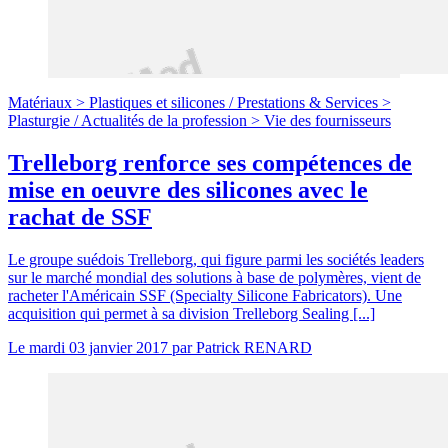
Matériaux >
Plastiques et silicones
/
Prestations & Services >
Plasturgie
/
Actualités de la profession >
Vie des fournisseurs
Trelleborg renforce ses compétences de
mise en oeuvre des silicones avec le
rachat de SSF
Le groupe suédois Trelleborg, qui figure parmi les sociétés leaders
sur le marché mondial des solutions à base de polymères, vient de
racheter l'Américain SSF (Specialty Silicone Fabricators). Une
acquisition qui permet à sa division Trelleborg Sealing [...]
Le
mardi 03 janvier 2017
par
Patrick RENARD