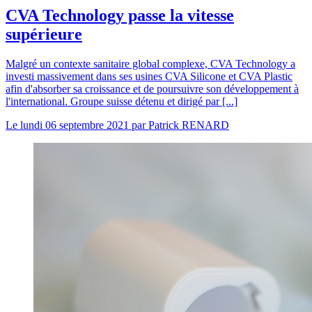
CVA Technology passe la vitesse
supérieure
Malgré un contexte sanitaire global complexe, CVA Technology a
investi massivement dans ses usines CVA Silicone et CVA Plastic
afin d'absorber sa croissance et de poursuivre son développement à
l'international. Groupe suisse détenu et dirigé par [...]
Le
lundi 06 septembre 2021
par
Patrick RENARD