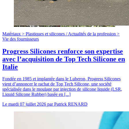
Matériaux >
Plastiques et silicones
/
Actualités de la profession >
Vie des fournisseurs
Progress Silicones renforce son expertise
avec l’acquisition de Top Tech Silicone en
Italie
Fondée en 1985 et implantée dans le Luberon, Progress Silicones
vient d’annoncer le rachat de Top Tech Silicone, une société
spécialisée dans le moulage par injection de silicone liquide (LSR,
Liquid Silicone Rubber) basée en [...]
Le
mardi 07 juillet 2026
par
Patrick RENARD