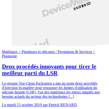
Matériaux >
Plastiques et silicones
/
Prestations & Services >
Plasturgie
Deux procédés innovants pour tirer le
meilleur parti du LSR
Le groupe Top Clean Packaging a mis au point deux procédés
d'injection bi-matière pour repousser les limites d'utilisation du
silicone liquide (LSR), l'un des matériaux les mieux adaptés aux
besoins actuels du secteur des technologies [...]
Le
mardi 15 octobre 2019
par
Patrick RENARD