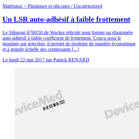
Matériaux >
Plastiques et silicones
/
Uncategorized
Un LSR auto-adhésif à faible frottement
Le Silpuran 6760/50 de Wacker réticule pour former un élastomère
auto-adhésif à faible coefficient de frottement. Conçu pour le
moulage par injection, il permet de produire de manière économique
et à grande échelle des composants [...]
Le
lundi 22 mai 2017
par
Patrick RENARD