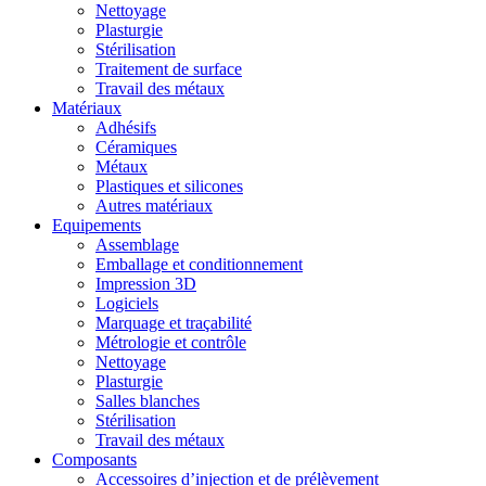
Nettoyage
Plasturgie
Stérilisation
Traitement de surface
Travail des métaux
Matériaux
Adhésifs
Céramiques
Métaux
Plastiques et silicones
Autres matériaux
Equipements
Assemblage
Emballage et conditionnement
Impression 3D
Logiciels
Marquage et traçabilité
Métrologie et contrôle
Nettoyage
Plasturgie
Salles blanches
Stérilisation
Travail des métaux
Composants
Accessoires d’injection et de prélèvement