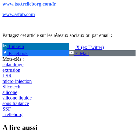
www.tss.trelleborg.com/fr
www.ssfab.com
Partagez cet article sur les réseaux sociaux ou par email :
LinkeIn
X (ex Twitter)
Facebook
E-Mail
Mots-clés :
calandrage
extrusion
LSR
micro-injection
Silcotech
silicone
silicone liquide
sous-traitance
SSF
Trelleborg
A lire aussi