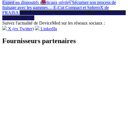
Expert en dispositifs médicaux stériles
Sécuriser son process de
fraisage avec les gammes
…
E-Cut Compact et SpheroX de
FRAISA
Combiner des tests in vitro et in silico
…
Combiner des tests
in vitro
et
in silico
Suivez l'actualité de DeviceMed sur les réseaux sociaux :
X (ex Twitter)
LinkedIn
Fournisseurs partenaires