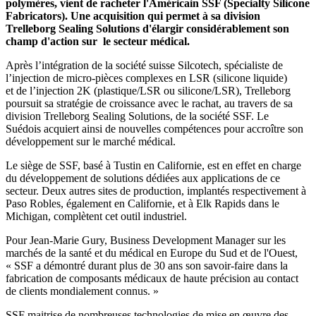
polymères, vient de racheter l'Américain SSF (Specialty Silicone
Fabricators). Une acquisition qui permet à sa division
Trelleborg Sealing Solutions d'élargir considérablement son
champ d'action sur le secteur médical.
Après l’intégration de la société suisse Silcotech, spécialiste de
l’injection de micro-pièces complexes en LSR (silicone liquide)
et de l’injection 2K (plastique/LSR ou silicone/LSR), Trelleborg
poursuit sa stratégie de croissance avec le rachat, au travers de sa
division Trelleborg Sealing Solutions, de la société SSF. Le
Suédois acquiert ainsi de nouvelles compétences pour accroître son
développement sur le marché médical.
Le siège de SSF, basé à Tustin en Californie, est en effet en charge
du développement de solutions dédiées aux applications de ce
secteur. Deux autres sites de production, implantés respectivement à
Paso Robles, également en Californie, et à Elk Rapids dans le
Michigan, complètent cet outil industriel.
Pour Jean-Marie Gury, Business Development Manager sur les
marchés de la santé et du médical en Europe du Sud et de l'Ouest,
« SSF a démontré durant plus de 30 ans son savoir-faire dans la
fabrication de composants médicaux de haute précision au contact
de clients mondialement connus. »
SSF maitrise de nombreuses technologies de mise en œuvre des