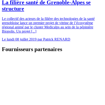
La filière santé de Grenoble-Alpes se
structure
Le collectif des acteurs de la filière des technologies de la santé
grenobloise lance un premier projet de vitrine de l’écosystème
régional animé par le cluster Medicalps au sein de la pépinière
Biopolis. Un projet [...]
Le
lundi 08 juillet 2019
par
Patrick RENARD
Fournisseurs partenaires