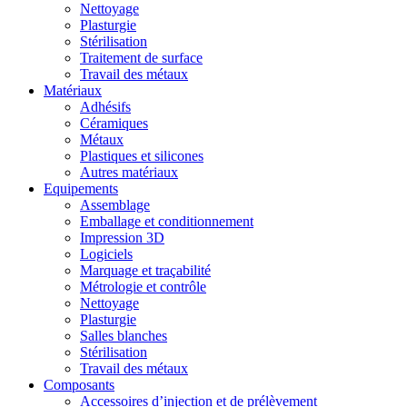
Nettoyage
Plasturgie
Stérilisation
Traitement de surface
Travail des métaux
Matériaux
Adhésifs
Céramiques
Métaux
Plastiques et silicones
Autres matériaux
Equipements
Assemblage
Emballage et conditionnement
Impression 3D
Logiciels
Marquage et traçabilité
Métrologie et contrôle
Nettoyage
Plasturgie
Salles blanches
Stérilisation
Travail des métaux
Composants
Accessoires d’injection et de prélèvement