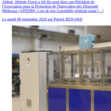
Abbott, Jérémie Forest a été élu pour deux ans Président de
l'Association pour la Promotion de l'Innovation des DIspositif
Médicaux (APIDIM). Lors de son Assemblée générale tenue [...]
Le
mardi 08 septembre 2020
par
Patrick RENARD