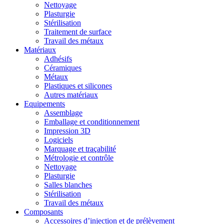
Nettoyage
Plasturgie
Stérilisation
Traitement de surface
Travail des métaux
Matériaux
Adhésifs
Céramiques
Métaux
Plastiques et silicones
Autres matériaux
Equipements
Assemblage
Emballage et conditionnement
Impression 3D
Logiciels
Marquage et traçabilité
Métrologie et contrôle
Nettoyage
Plasturgie
Salles blanches
Stérilisation
Travail des métaux
Composants
Accessoires d’injection et de prélèvement