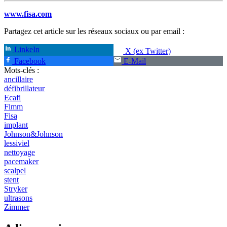
www.fisa.com
Partagez cet article sur les réseaux sociaux ou par email :
LinkeIn
X (ex Twitter)
Facebook
E-Mail
Mots-clés :
ancillaire
défibrillateur
Ecafi
Fimm
Fisa
implant
Johnson&Johnson
lessiviel
nettoyage
pacemaker
scalpel
stent
Stryker
ultrasons
Zimmer