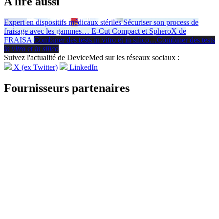
A lire aussi
Expert en dispositifs médicaux stériles
Sécuriser son process de
fraisage avec les gammes
…
E-Cut Compact et SpheroX de
FRAISA
Combiner des tests in vitro et in silico
…
Combiner des tests
in vitro
et
in silico
Suivez l'actualité de DeviceMed sur les réseaux sociaux :
X (ex Twitter)
LinkedIn
Fournisseurs partenaires