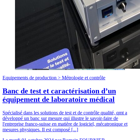
Equipements de production >
Métrologie et contrôle
Banc de test et caractérisation d’un
équipement de laboratoire médical
Spécialisé dans les solutions de test et de contrôle qualité, qmt a
développé un banc sur mesure qui illustre le savoir-faire de
l'entreprise franco-suisse en matière de logiciel, mécatronique et
mesures physiques. Il est composé [...]