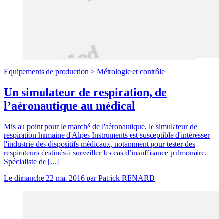
Equipements de production >
Métrologie et contrôle
Un simulateur de respiration, de
l’aéronautique au médical
Mis au point pour le marché de l'aéronautique, le simulateur de
respiration humaine d'Alpes Instruments est susceptible d'intéresser
l'industrie des dispositifs médicaux, notamment pour tester des
respirateurs destinés à surveiller les cas d’insuffisance pulmonaire.
Spécialiste de [...]
Le
dimanche 22 mai 2016
par
Patrick RENARD