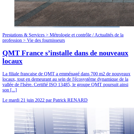
Prestations & Services >
Métrologie et contrôle
/
Actualités de la
profession >
Vie des fournisseurs
QMT France s’installe dans de nouveaux
locaux
La filiale française de QMT a emménagé dans 700 m2 de nouveaux
locaux, tout en demeurant au sein de l'écosystème dynamique de la
vallée de l'Isère. Certifié ISO 13485, le groupe QMT poursuit ainsi
son [...]
Le
mardi 21 juin 2022
par
Patrick RENARD