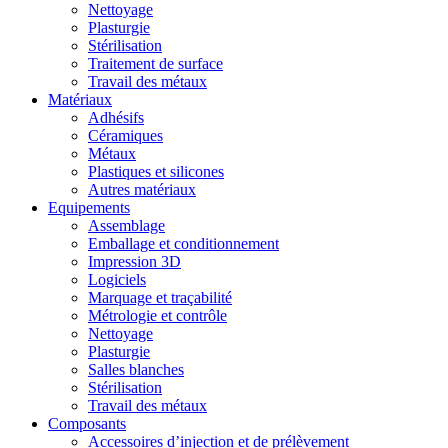
Nettoyage
Plasturgie
Stérilisation
Traitement de surface
Travail des métaux
Matériaux
Adhésifs
Céramiques
Métaux
Plastiques et silicones
Autres matériaux
Equipements
Assemblage
Emballage et conditionnement
Impression 3D
Logiciels
Marquage et traçabilité
Métrologie et contrôle
Nettoyage
Plasturgie
Salles blanches
Stérilisation
Travail des métaux
Composants
Accessoires d’injection et de prélèvement