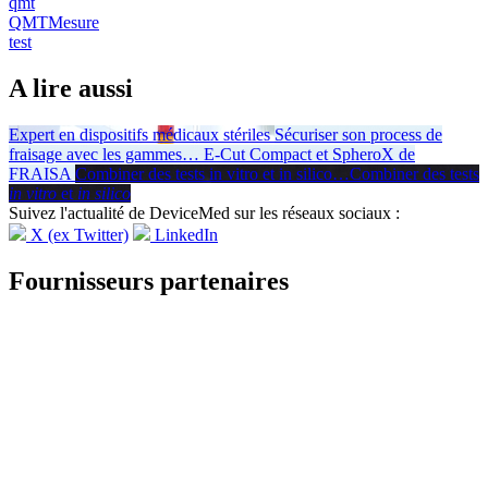
qmt
QMTMesure
test
A lire aussi
Expert en dispositifs médicaux stériles
Sécuriser son process de
fraisage avec les gammes
…
E-Cut Compact et SpheroX de
FRAISA
Combiner des tests in vitro et in silico
…
Combiner des tests
in vitro
et
in silico
Suivez l'actualité de DeviceMed sur les réseaux sociaux :
X (ex Twitter)
LinkedIn
Fournisseurs partenaires