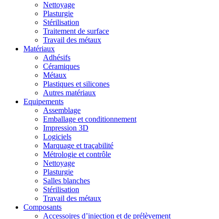
Nettoyage
Plasturgie
Stérilisation
Traitement de surface
Travail des métaux
Matériaux
Adhésifs
Céramiques
Métaux
Plastiques et silicones
Autres matériaux
Equipements
Assemblage
Emballage et conditionnement
Impression 3D
Logiciels
Marquage et traçabilité
Métrologie et contrôle
Nettoyage
Plasturgie
Salles blanches
Stérilisation
Travail des métaux
Composants
Accessoires d’injection et de prélèvement