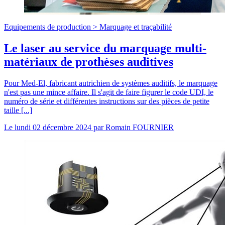
Equipements de production >
Marquage et traçabilité
Le laser au service du marquage multi-
matériaux de prothèses auditives
Pour Med-El, fabricant autrichien de systèmes auditifs, le marquage
n'est pas une mince affaire. Il s'agit de faire figurer le code UDI, le
numéro de série et différentes instructions sur des pièces de petite
taille [...]
Le
lundi 02 décembre 2024
par
Romain FOURNIER