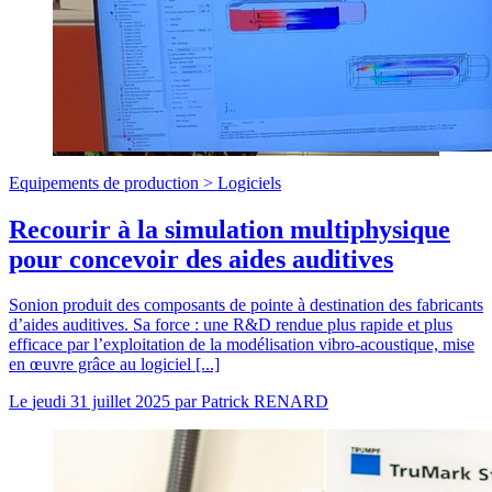
Equipements de production >
Logiciels
Recourir à la simulation multiphysique
pour concevoir des aides auditives
Sonion produit des composants de pointe à destination des fabricants
d’aides auditives. Sa force : une R&D rendue plus rapide et plus
efficace par l’exploitation de la modélisation vibro-acoustique, mise
en œuvre grâce au logiciel [...]
Le
jeudi 31 juillet 2025
par
Patrick RENARD