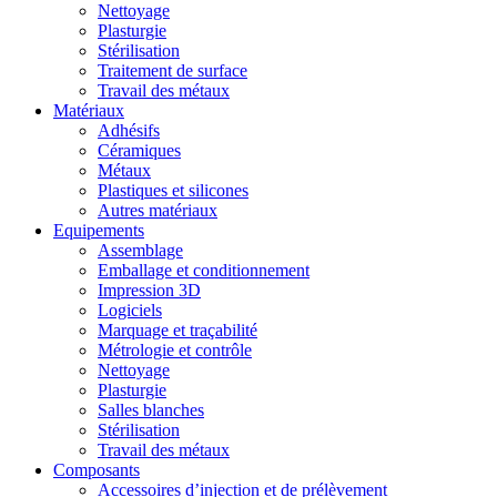
Nettoyage
Plasturgie
Stérilisation
Traitement de surface
Travail des métaux
Matériaux
Adhésifs
Céramiques
Métaux
Plastiques et silicones
Autres matériaux
Equipements
Assemblage
Emballage et conditionnement
Impression 3D
Logiciels
Marquage et traçabilité
Métrologie et contrôle
Nettoyage
Plasturgie
Salles blanches
Stérilisation
Travail des métaux
Composants
Accessoires d’injection et de prélèvement