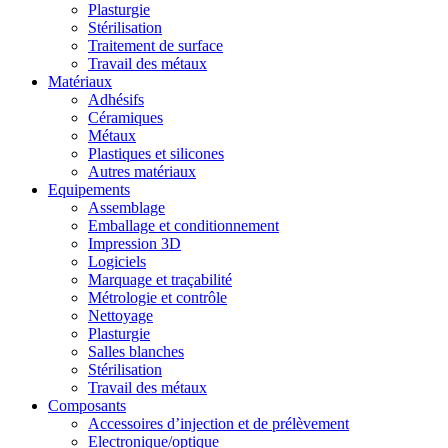
Plasturgie
Stérilisation
Traitement de surface
Travail des métaux
Matériaux
Adhésifs
Céramiques
Métaux
Plastiques et silicones
Autres matériaux
Equipements
Assemblage
Emballage et conditionnement
Impression 3D
Logiciels
Marquage et traçabilité
Métrologie et contrôle
Nettoyage
Plasturgie
Salles blanches
Stérilisation
Travail des métaux
Composants
Accessoires d’injection et de prélèvement
Electronique/optique