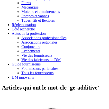
Filtres
Mécanique
Moteurs et entrainements
Pompes et vannes
Tubes, fils et flexibles
Réglementation
Côté recherche
Actus de la profession
Associations professionnelles
Associations régionales
Conjoncture
Evénements
Vie des fournisseurs
Vie des fabricants de DM
Guide fournisseurs
Fournisseurs partenaires
Tous les fournisseurs
DM innovants
Articles qui ont le mot-clé 'ge-additive'