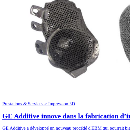
Prestations & Services >
Impression 3D
GE Additive innove dans la fabrication d
GE Additive a développé un nouveau procédé d'EBM qui pourrait bien c