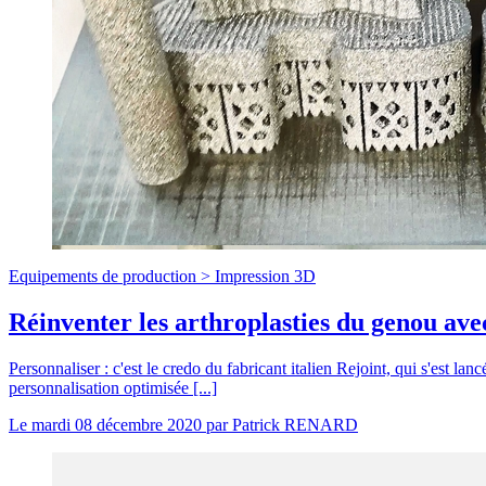
Equipements de production >
Impression 3D
Réinventer les arthroplasties du genou avec
Personnaliser : c'est le credo du fabricant italien Rejoint, qui s'est
personnalisation optimisée [...]
Le
mardi 08 décembre 2020
par
Patrick RENARD