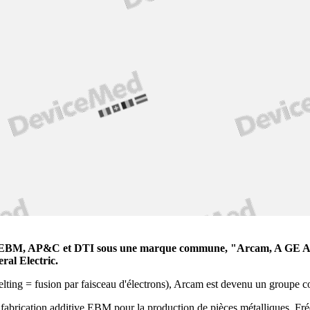
cam EBM, AP&C et DTI sous une marque commune, "Arcam, A GE Ad
eral Electric.
lting
=
fusion par faisceau d'électrons
), Arcam est devenu un groupe c
rication additive EBM pour la production de pièces métalliques. Fréqu