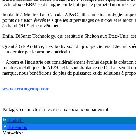
technologie EBM se distingue par le fait qu'elle permet d'imprimer des 
Implanté à Montreal au Canada, AP&C utilise une technologie propriéta
points de fusion élevés tels que les superalliages de nickel et le niob
à chaud (HIP) et le revêtement.
Enfin, DiSanto Technology, qui est situé à Shelton aux Etats-Unis, est
Quant à GE Additive, c'est la division du groupe General Electric spéci
l'an dernier par le groupe américain.
« Arcam et l'industrie ont considérablement évolué depuis la créatio
poudres métalliques de AP&C et la sous-traitance de DTI au sein d'un
marque, nous bénéficions de plus de puissance et de solutions à propos
www.arcamgroup.com
Partagez cet article sur les réseaux sociaux ou par email :
LinkeIn
Facebook
Mots-clés :