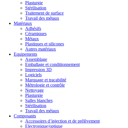
Plasturgie
Stérilisation
Traitement de surface
Travail des métaux
Matériaux
Adhésifs
Céramiques
Métaux
Plastiques et silicones
Autres matériaux
Equipements
Assemblage
Emballage et conditionnement
Impression 3D
Logiciels
Marquage et traçabilité
Métrologie et contrôle
Nettoyage
Plasturgie
Salles blanches
Stérilisation
Travail des métaux
Composants
Accessoires d’injection et de prélèvement
Electronique/optique