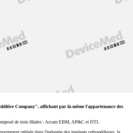
ditive Company", affichant par là-même l'appartenance des
omposé de trois filiales : Arcam EBM, AP&C et DTI.
emment utilisée dans l'industrie des implants orthopédiques, la