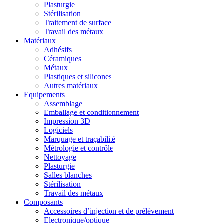
Plasturgie
Stérilisation
Traitement de surface
Travail des métaux
Matériaux
Adhésifs
Céramiques
Métaux
Plastiques et silicones
Autres matériaux
Equipements
Assemblage
Emballage et conditionnement
Impression 3D
Logiciels
Marquage et traçabilité
Métrologie et contrôle
Nettoyage
Plasturgie
Salles blanches
Stérilisation
Travail des métaux
Composants
Accessoires d’injection et de prélèvement
Electronique/optique