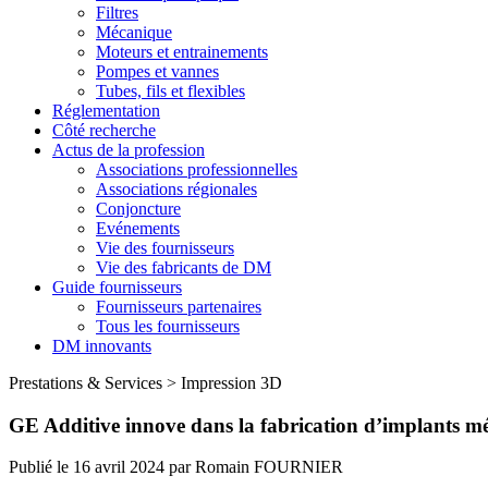
Filtres
Mécanique
Moteurs et entrainements
Pompes et vannes
Tubes, fils et flexibles
Réglementation
Côté recherche
Actus de la profession
Associations professionnelles
Associations régionales
Conjoncture
Evénements
Vie des fournisseurs
Vie des fabricants de DM
Guide fournisseurs
Fournisseurs partenaires
Tous les fournisseurs
DM innovants
Prestations & Services
>
Impression 3D
GE Additive innove dans la fabrication d’implants m
Publié le
16 avril 2024
par
Romain FOURNIER