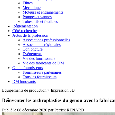
Filtres
Mécanique
Moteurs et entrainements
Pompes et vannes
Tubes, fils et flexibles
Réglementation
Côté recherche
Actus de la profession
Associations professionnelles
Associations régionales
Conjoncture
Evénements
Vie des fournisseurs
Vie des fabricants de DM
Guide fournisseurs
Fournisseurs partenaires
Tous les fournisseurs
DM innovants
Equipements de production
>
Impression 3D
Réinventer les arthroplasties du genou avec la fabricat
Publié le
08 décembre 2020
par
Patrick RENARD