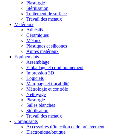
Plasturgie
Stérilisation
Traitement de surface
Travail des métaux
Matériaux
Adhésifs
Céramiques
Métaux
Plastiques et silicones
Autres matériaux
Equipements
Assemblage
Emballage et conditionnement
Impression 3D
Logiciels
Marquage et traçabilité
Métrologie et contrôle
Nettoyage
Plasturgie
Salles blanches
Stérilisation
Travail des métaux
Composants
Accessoires d’injection et de prélèvement
Electronique/optique