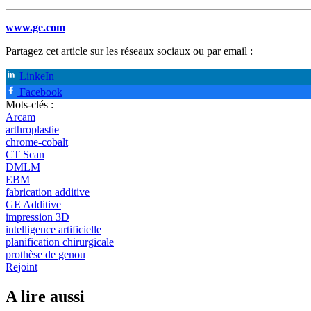
www.ge.com
Partagez cet article sur les réseaux sociaux ou par email :
LinkeIn
Facebook
Mots-clés :
Arcam
arthroplastie
chrome-cobalt
CT Scan
DMLM
EBM
fabrication additive
GE Additive
impression 3D
intelligence artificielle
planification chirurgicale
prothèse de genou
Rejoint
A lire aussi