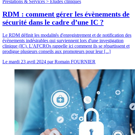
Prestations & Services >
Etudes cliniques
RDM : comment gérer les évènements de
sécurité dans le cadre d’une IC ?
Le RDM définit les modalités d'enregistrement et de notification des
évènements indésirables qui surviennent lors d'une investigation
clinique (IC). L'AFCROs rappelle ici comment ils se répartissent et
prodigue plusieurs conseils aux promoteurs pour leur [...]
Le
mardi 23 avril 2024
par
Romain FOURNIER