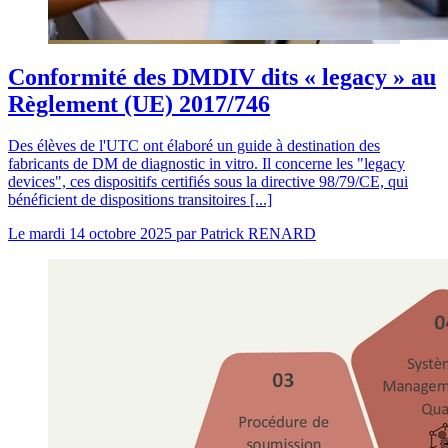
Conformité des DMDIV dits « legacy » au
Règlement (UE) 2017/746
Des élèves de l'UTC ont élaboré un guide à destination des
fabricants de DM de diagnostic in vitro. Il concerne les "legacy
devices", ces dispositifs certifiés sous la directive 98/79/CE, qui
bénéficient de dispositions transitoires [...]
Le
mardi 14 octobre 2025
par
Patrick RENARD