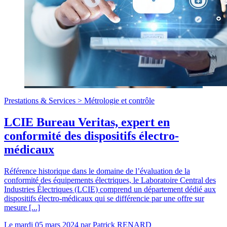
Prestations & Services >
Métrologie et contrôle
LCIE Bureau Veritas, expert en
conformité des dispositifs électro-
médicaux
Référence historique dans le domaine de l’évaluation de la
conformité des équipements électriques, le Laboratoire Central des
Industries Électriques (LCIE) comprend un département dédié aux
dispositifs électro-médicaux qui se différencie par une offre sur
mesure [...]
Le
mardi 05 mars 2024
par
Patrick RENARD