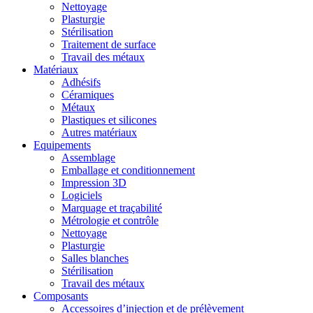
Nettoyage
Plasturgie
Stérilisation
Traitement de surface
Travail des métaux
Matériaux
Adhésifs
Céramiques
Métaux
Plastiques et silicones
Autres matériaux
Equipements
Assemblage
Emballage et conditionnement
Impression 3D
Logiciels
Marquage et traçabilité
Métrologie et contrôle
Nettoyage
Plasturgie
Salles blanches
Stérilisation
Travail des métaux
Composants
Accessoires d’injection et de prélèvement