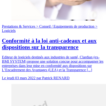
Prestations & Services >
Conseil
/
Equipements de production >
Logiciels
Conformité à la loi anti-cadeaux et aux
dispositions sur la transparence
Editeur de logiciels destinés aux industries de santé, Clardian (ex-
BMI SYSTEM) propose une solution conçue pour accompagner les
entreprises dans leur mise en conformité aux dispositions sur
L’Encadrement des Avantages (LEA) et la Transparence [...]
Le
jeudi 03 mars 2022
par
Patrick RENARD