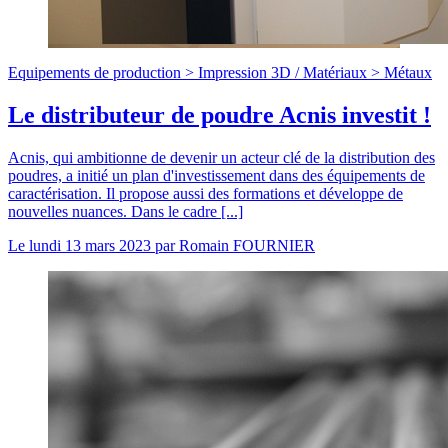
Equipements de production >
Impression 3D
/
Matériaux >
Métaux
Le distributeur de poudre Acnis investit !
Acnis, qui ambitionne de devenir un acteur clé de la distribution des
poudres, a initié un plan d'investissement dans des équipements de
caractérisation. Il propose aussi des formations et développe de
nouvelles nuances. Dans le cadre [...]
Le
lundi 13 mars 2023
par
Romain FOURNIER