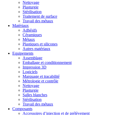
Nettoyage
Plasturgie
Stérilisation
Traitement de surface
Travail des métaux
Matériaux
Adhésifs
Céramiques
Métaux
Plastiques et silicones
Autres matériaux
Equipements
Assemblage
Emballage et conditionnement
Impression 3D
Logiciels
Marquage et traçabilité
Métrologie et contrôle
Nettoyage
Plasturgie
Salles blanches
Stérilisation
Travail des métaux
Composants
Accessoires d’injection et de prélèvement