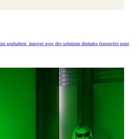
qui souhaitent innover avec des solutions digitales éprouvées pour