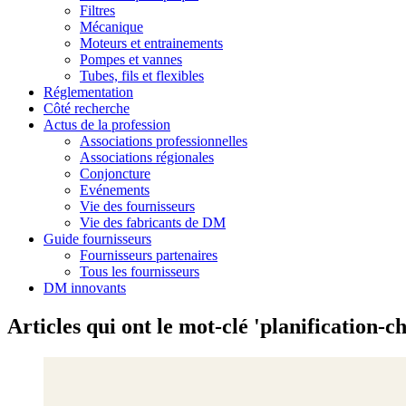
Filtres
Mécanique
Moteurs et entrainements
Pompes et vannes
Tubes, fils et flexibles
Réglementation
Côté recherche
Actus de la profession
Associations professionnelles
Associations régionales
Conjoncture
Evénements
Vie des fournisseurs
Vie des fabricants de DM
Guide fournisseurs
Fournisseurs partenaires
Tous les fournisseurs
DM innovants
Articles qui ont le mot-clé 'planification-c