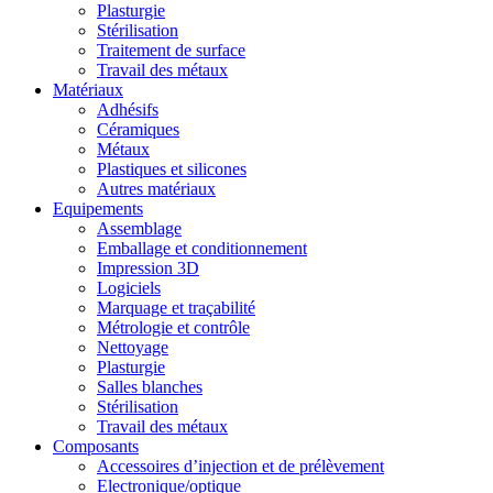
Plasturgie
Stérilisation
Traitement de surface
Travail des métaux
Matériaux
Adhésifs
Céramiques
Métaux
Plastiques et silicones
Autres matériaux
Equipements
Assemblage
Emballage et conditionnement
Impression 3D
Logiciels
Marquage et traçabilité
Métrologie et contrôle
Nettoyage
Plasturgie
Salles blanches
Stérilisation
Travail des métaux
Composants
Accessoires d’injection et de prélèvement
Electronique/optique