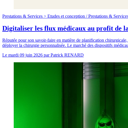
Prestations & Services >
Etudes et conception
/
Prestations & Service
Digitaliser les flux médicaux au profit de 
Réputée pour son savoir-faire en matière de planification chirurgical
déployer la chirurgie personnalisée. Le marché des dispositifs médicaux
Le
mardi 09 juin 2026
par
Patrick RENARD