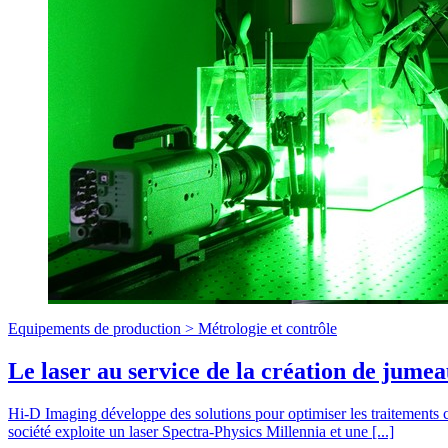
Equipements de production >
Métrologie et contrôle
Le laser au service de la création de jume
Hi-D Imaging développe des solutions pour optimiser les traitements
société exploite un laser Spectra-Physics Millennia et une [...]