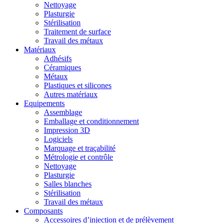
Nettoyage
Plasturgie
Stérilisation
Traitement de surface
Travail des métaux
Matériaux
Adhésifs
Céramiques
Métaux
Plastiques et silicones
Autres matériaux
Equipements
Assemblage
Emballage et conditionnement
Impression 3D
Logiciels
Marquage et traçabilité
Métrologie et contrôle
Nettoyage
Plasturgie
Salles blanches
Stérilisation
Travail des métaux
Composants
Accessoires d’injection et de prélèvement