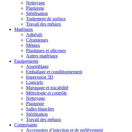
Nettoyage
Plasturgie
Stérilisation
Traitement de surface
Travail des métaux
Matériaux
Adhésifs
Céramiques
Métaux
Plastiques et silicones
Autres matériaux
Equipements
Assemblage
Emballage et conditionnement
Impression 3D
Logiciels
Marquage et traçabilité
Métrologie et contrôle
Nettoyage
Plasturgie
Salles blanches
Stérilisation
Travail des métaux
Composants
Accessoires d’injection et de prélèvement