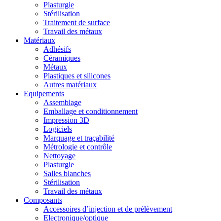
Plasturgie
Stérilisation
Traitement de surface
Travail des métaux
Matériaux
Adhésifs
Céramiques
Métaux
Plastiques et silicones
Autres matériaux
Equipements
Assemblage
Emballage et conditionnement
Impression 3D
Logiciels
Marquage et traçabilité
Métrologie et contrôle
Nettoyage
Plasturgie
Salles blanches
Stérilisation
Travail des métaux
Composants
Accessoires d’injection et de prélèvement
Electronique/optique