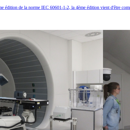
me édition de la norme IEC 60601-1-2, la 4ème édition vient d'être co