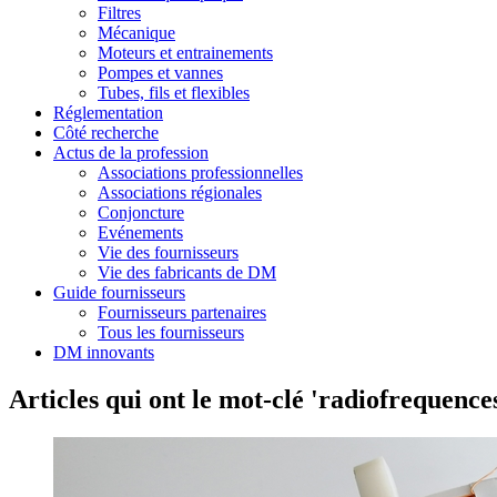
Filtres
Mécanique
Moteurs et entrainements
Pompes et vannes
Tubes, fils et flexibles
Réglementation
Côté recherche
Actus de la profession
Associations professionnelles
Associations régionales
Conjoncture
Evénements
Vie des fournisseurs
Vie des fabricants de DM
Guide fournisseurs
Fournisseurs partenaires
Tous les fournisseurs
DM innovants
Articles qui ont le mot-clé 'radiofrequence