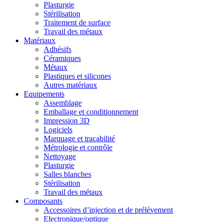
Plasturgie
Stérilisation
Traitement de surface
Travail des métaux
Matériaux
Adhésifs
Céramiques
Métaux
Plastiques et silicones
Autres matériaux
Equipements
Assemblage
Emballage et conditionnement
Impression 3D
Logiciels
Marquage et traçabilité
Métrologie et contrôle
Nettoyage
Plasturgie
Salles blanches
Stérilisation
Travail des métaux
Composants
Accessoires d’injection et de prélèvement
Electronique/optique