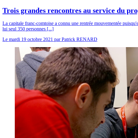
Trois grandes rencontres au service du pr
La capitale franc-comtoise a connu une rentrée mouvementée puisqu'ell
lui seul 350 personnes [...]
Le
mardi 19 octobre 2021
par
Patrick RENARD