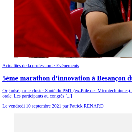
Actualités de la profession >
Evénements
5ème marathon d’innovation à Besançon du
Organisé par le cluster Santé du PMT (ex-Pôle des Microtechniques), 
orale. Les participants au congrès [...]
Le
vendredi 10 septembre 2021
par
Patrick RENARD