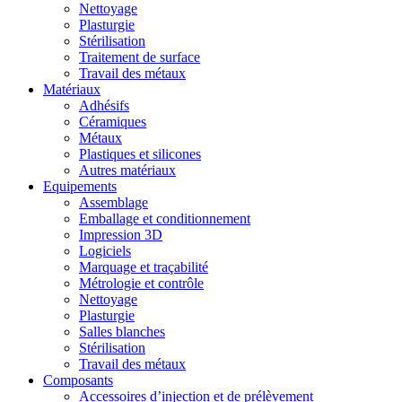
Nettoyage
Plasturgie
Stérilisation
Traitement de surface
Travail des métaux
Matériaux
Adhésifs
Céramiques
Métaux
Plastiques et silicones
Autres matériaux
Equipements
Assemblage
Emballage et conditionnement
Impression 3D
Logiciels
Marquage et traçabilité
Métrologie et contrôle
Nettoyage
Plasturgie
Salles blanches
Stérilisation
Travail des métaux
Composants
Accessoires d’injection et de prélèvement