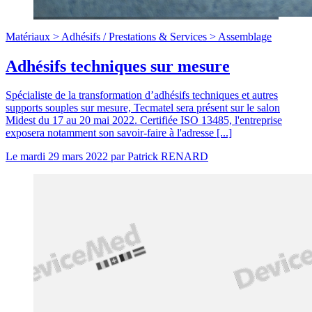
Matériaux >
Adhésifs
/
Prestations & Services >
Assemblage
Adhésifs techniques sur mesure
Spécialiste de la transformation d’adhésifs techniques et autres
supports souples sur mesure, Tecmatel sera présent sur le salon
Midest du 17 au 20 mai 2022. Certifiée ISO 13485, l'entreprise
exposera notamment son savoir-faire à l'adresse [...]
Le
mardi 29 mars 2022
par
Patrick RENARD