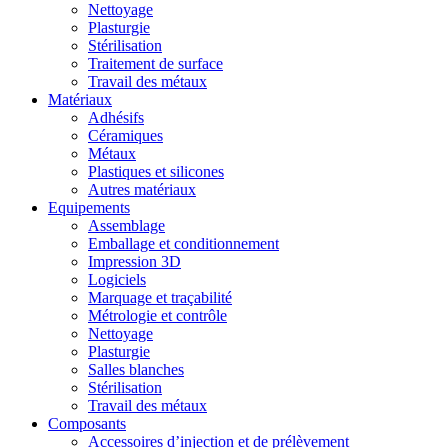
Nettoyage
Plasturgie
Stérilisation
Traitement de surface
Travail des métaux
Matériaux
Adhésifs
Céramiques
Métaux
Plastiques et silicones
Autres matériaux
Equipements
Assemblage
Emballage et conditionnement
Impression 3D
Logiciels
Marquage et traçabilité
Métrologie et contrôle
Nettoyage
Plasturgie
Salles blanches
Stérilisation
Travail des métaux
Composants
Accessoires d’injection et de prélèvement