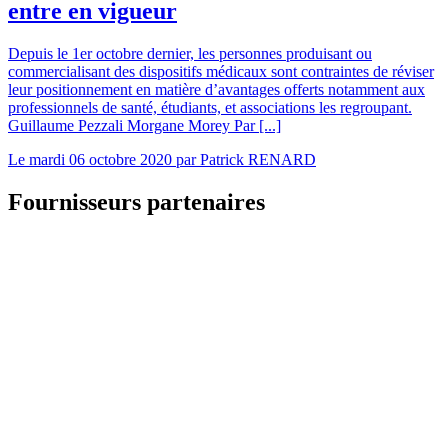
entre en vigueur
Depuis le 1er octobre dernier, les personnes produisant ou
commercialisant des dispositifs médicaux sont contraintes de réviser
leur positionnement en matière d’avantages offerts notamment aux
professionnels de santé, étudiants, et associations les regroupant.
Guillaume Pezzali Morgane Morey Par [...]
Le
mardi 06 octobre 2020
par
Patrick RENARD
Fournisseurs partenaires