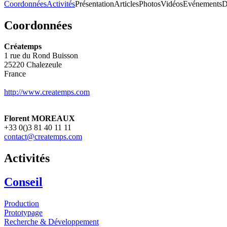
Coordonnées
Activités
Présentation
Articles
Photos
Vidéos
Evénements
D
Coordonnées
Créatemps
1 rue du Rond Buisson
25220
Chalezeule
France
http://www.createmps.com
Florent MOREAUX
+33 0()3 81 40 11 11
contact@createmps.com
Activités
Conseil
Production
Prototypage
Recherche & Développement