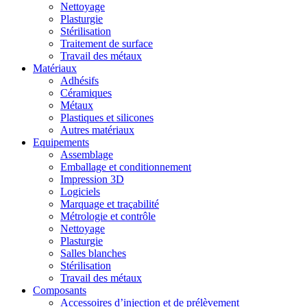
Nettoyage
Plasturgie
Stérilisation
Traitement de surface
Travail des métaux
Matériaux
Adhésifs
Céramiques
Métaux
Plastiques et silicones
Autres matériaux
Equipements
Assemblage
Emballage et conditionnement
Impression 3D
Logiciels
Marquage et traçabilité
Métrologie et contrôle
Nettoyage
Plasturgie
Salles blanches
Stérilisation
Travail des métaux
Composants
Accessoires d’injection et de prélèvement