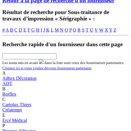
Retour à la page de recherche d'un fournisseur
Résultat de recherche pour Sous-traitance de
travaux d’impression « Sérigraphie » :
#
A
B
C
D
E
F
G
H
I
J
K
L
M
N
O
P
Q
R
S
T
U
V
W
X
Y
Z
Recherche rapide d'un fournisseur dans cette page
Les noms
mis en avant
dans la liste sont ceux des fournisseurs partenaires.
Cliquez ici si vous voulez devenir fournisseur partenaire
.
A
Adhex Décoration
ADT
B
Borflex
C
Cartolux Thiers
Créatemps
E
Ercé Médical
P
Progress Silicones