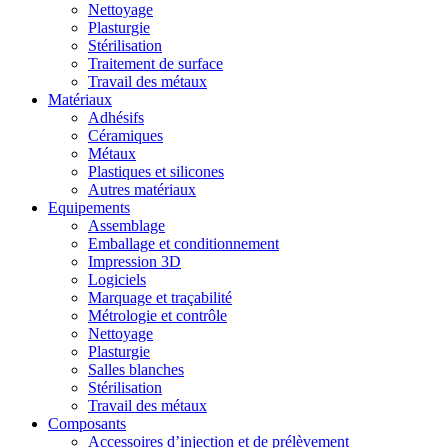
Nettoyage
Plasturgie
Stérilisation
Traitement de surface
Travail des métaux
Matériaux
Adhésifs
Céramiques
Métaux
Plastiques et silicones
Autres matériaux
Equipements
Assemblage
Emballage et conditionnement
Impression 3D
Logiciels
Marquage et traçabilité
Métrologie et contrôle
Nettoyage
Plasturgie
Salles blanches
Stérilisation
Travail des métaux
Composants
Accessoires d’injection et de prélèvement