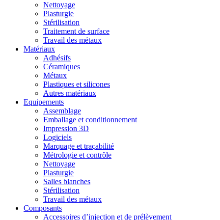
Nettoyage
Plasturgie
Stérilisation
Traitement de surface
Travail des métaux
Matériaux
Adhésifs
Céramiques
Métaux
Plastiques et silicones
Autres matériaux
Equipements
Assemblage
Emballage et conditionnement
Impression 3D
Logiciels
Marquage et traçabilité
Métrologie et contrôle
Nettoyage
Plasturgie
Salles blanches
Stérilisation
Travail des métaux
Composants
Accessoires d’injection et de prélèvement