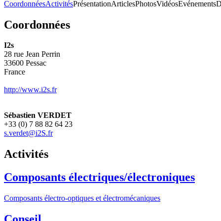
Coordonnées
Activités
Présentation
Articles
Photos
Vidéos
Evénements
D
Coordonnées
I2s
28 rue Jean Perrin
33600
Pessac
France
http://www.i2s.fr
Sébastien VERDET
+33 (0) 7 88 82 64 23
s.verdet@i2S.fr
Activités
Composants électriques/électroniques
Composants électro-optiques et électromécaniques
Conseil