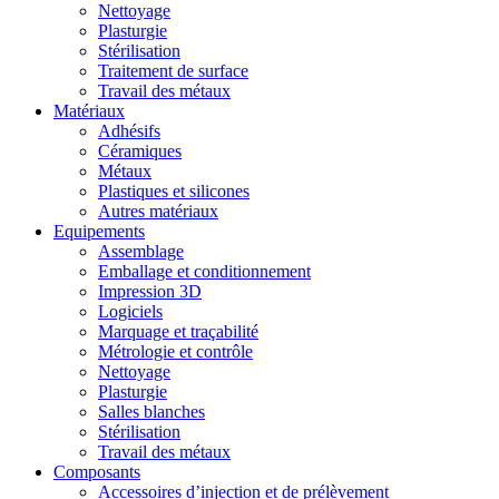
Nettoyage
Plasturgie
Stérilisation
Traitement de surface
Travail des métaux
Matériaux
Adhésifs
Céramiques
Métaux
Plastiques et silicones
Autres matériaux
Equipements
Assemblage
Emballage et conditionnement
Impression 3D
Logiciels
Marquage et traçabilité
Métrologie et contrôle
Nettoyage
Plasturgie
Salles blanches
Stérilisation
Travail des métaux
Composants
Accessoires d’injection et de prélèvement