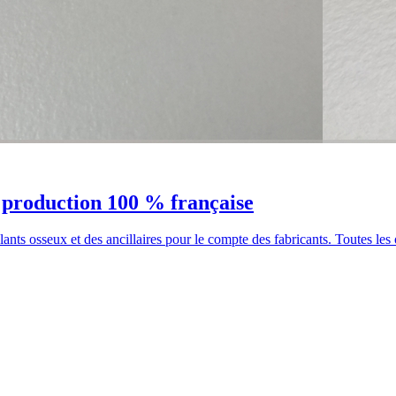
e production 100 % française
nts osseux et des ancillaires pour le compte des fabricants. Toutes les 