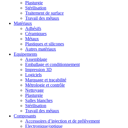
Plasturgie
Stérilisation
Traitement de surface
Travail des métaux
Matériaux
Adhésifs
Céramiques
Métaux
Plastiques et silicones
Autres matériaux
Equipements
Assemblage
Emballage et conditionnement
Impression 3D
Logiciels
Marquage et traçabilité
Métrologie et contrôle
Nettoyage
Plasturgie
Salles blanches
Stérilisation
Travail des métaux
Composants
Accessoires d’injection et de prélèvement
Electronique/optique