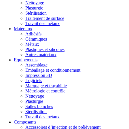
Nettoyage
Plasturgie
Stérilisation
Traitement de surface
Travail des métaux
Matériaux
Adhésifs
Céramiques
Métaux
Plastiques et silicones
Autres matériaux
Equipements
Assemblage
Emballage et conditionnement
Impression 3D
Logiciels
Marquage et traçabilité
Métrologie et contrôle
Nettoyage
Plasturgie
Salles blanches
Stérilisation
Travail des métaux
Composants
Accessoires d’injection et de prélèvement