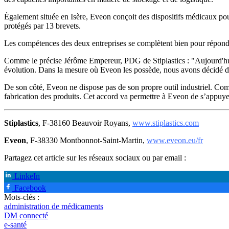
Également située en Isère, Eveon conçoit des dispositifs médicaux pour
protégés par 13 brevets.
Les compétences des deux entreprises se complètent bien pour répond
Comme le précise Jérôme Empereur, PDG de Stiplastics : "Aujourd'hui
évolution. Dans la mesure où Eveon les possède, nous avons décidé d'
De son côté, Eveon ne dispose pas de son propre outil industriel. Comm
fabrication des produits. Cet accord va permettre à Eveon de s’appuyer 
Stiplastics
, F-38160 Beauvoir Royans,
www.stiplastics.com
Eveon
, F-38330 Montbonnot-Saint-Martin,
www.eveon.eu/fr
Partagez cet article sur les réseaux sociaux ou par email :
LinkeIn
Facebook
Mots-clés :
administration de médicaments
DM connecté
e-santé