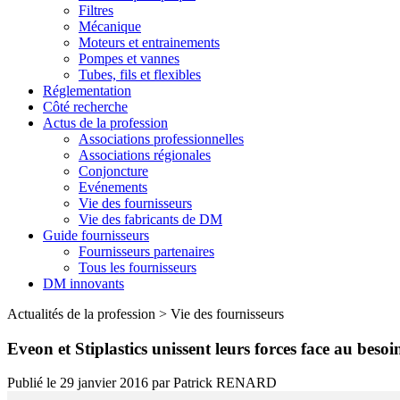
Filtres
Mécanique
Moteurs et entrainements
Pompes et vannes
Tubes, fils et flexibles
Réglementation
Côté recherche
Actus de la profession
Associations professionnelles
Associations régionales
Conjoncture
Evénements
Vie des fournisseurs
Vie des fabricants de DM
Guide fournisseurs
Fournisseurs partenaires
Tous les fournisseurs
DM innovants
Actualités de la profession
>
Vie des fournisseurs
Eveon et Stiplastics unissent leurs forces face au bes
Publié le
29 janvier 2016
par
Patrick RENARD