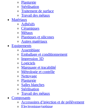
Plasturgie
Stérilisation
Traitement de surface
Travail des métaux
Matériaux
Adhésifs
Céramiques
Métaux
Plastiques et silicones
Autres matériaux
Equipements
Assemblage
Emballage et conditionnement
Impression 3D
Logiciels
Marquage et traçabilité
Métrologie et contrôle
Nettoyage
Plasturgie
Salles blanches
Stérilisation
Travail des métaux
Composants
Accessoires d’injection et de prélèvement
Electronique/optique