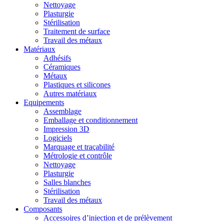
Nettoyage
Plasturgie
Stérilisation
Traitement de surface
Travail des métaux
Matériaux
Adhésifs
Céramiques
Métaux
Plastiques et silicones
Autres matériaux
Equipements
Assemblage
Emballage et conditionnement
Impression 3D
Logiciels
Marquage et traçabilité
Métrologie et contrôle
Nettoyage
Plasturgie
Salles blanches
Stérilisation
Travail des métaux
Composants
Accessoires d’injection et de prélèvement