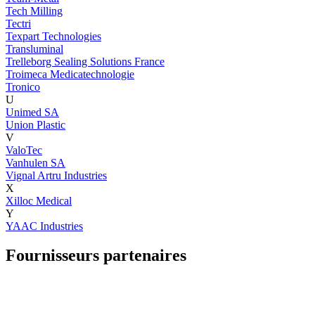
Tech Milling
Tectri
Texpart Technologies
Transluminal
Trelleborg Sealing Solutions France
Troimeca Medicatechnologie
Tronico
U
Unimed SA
Union Plastic
V
ValoTec
Vanhulen SA
Vignal Artru Industries
X
Xilloc Medical
Y
YAAC Industries
Fournisseurs partenaires