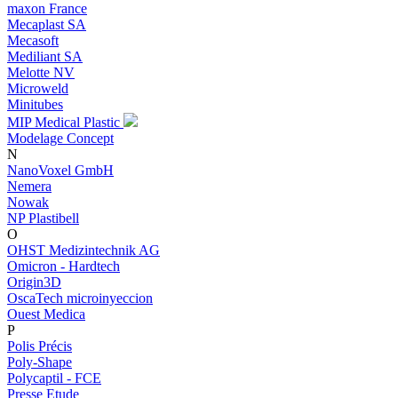
maxon France
Mecaplast SA
Mecasoft
Mediliant SA
Melotte NV
Microweld
Minitubes
MIP Medical Plastic
Modelage Concept
N
NanoVoxel GmbH
Nemera
Nowak
NP Plastibell
O
OHST Medizintechnik AG
Omicron - Hardtech
Origin3D
OscaTech microinyeccion
Ouest Medica
P
Polis Précis
Poly-Shape
Polycaptil - FCE
Presse Etude