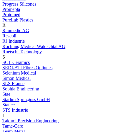
Progress Silicones
Promepla
Protomed
PureLab Plastics
R
Raumedic AG
Rescoll
RJ Industrie
Röchling Medical Waldachtal AG
Ruetschi Technology
S
SCT Ceramics
SEDI-ATI Fibres Optiques
Selenium Medical
Simon Medical
SLS France
Sophia Engineering
Stae
Starlim Spritzguss GmbH
Statice
STS Industrie
T
Takumi Precision Engineering
Tame-Care
Team-Metal