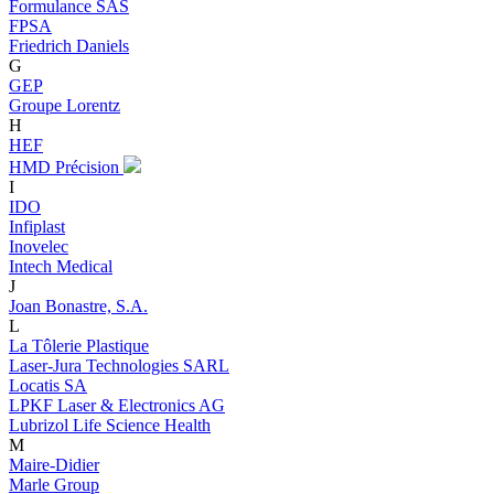
Formulance SAS
FPSA
Friedrich Daniels
G
GEP
Groupe Lorentz
H
HEF
HMD Précision
I
IDO
Infiplast
Inovelec
Intech Medical
J
Joan Bonastre, S.A.
L
La Tôlerie Plastique
Laser-Jura Technologies SARL
Locatis SA
LPKF Laser & Electronics AG
Lubrizol Life Science Health
M
Maire-Didier
Marle Group