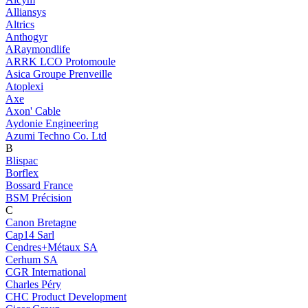
Alliansys
Altrics
Anthogyr
ARaymondlife
ARRK LCO Protomoule
Asica Groupe Prenveille
Atoplexi
Axe
Axon' Cable
Aydonie Engineering
Azumi Techno Co. Ltd
B
Blispac
Borflex
Bossard France
BSM Précision
C
Canon Bretagne
Cap14 Sarl
Cendres+Métaux SA
Cerhum SA
CGR International
Charles Péry
CHC Product Development