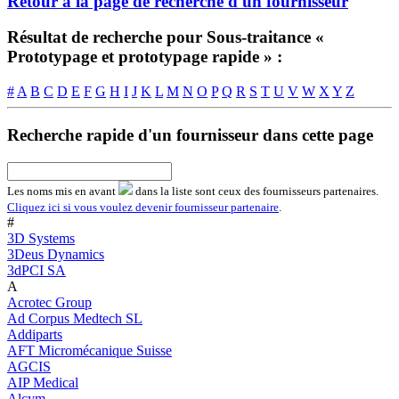
Retour à la page de recherche d'un fournisseur
Résultat de recherche pour Sous-traitance «
Prototypage et prototypage rapide » :
#
A
B
C
D
E
F
G
H
I
J
K
L
M
N
O
P
Q
R
S
T
U
V
W
X
Y
Z
Recherche rapide d'un fournisseur dans cette page
Les noms
mis en avant
dans la liste sont ceux des fournisseurs partenaires.
Cliquez ici si vous voulez devenir fournisseur partenaire
.
#
3D Systems
3Deus Dynamics
3dPCI SA
A
Acrotec Group
Ad Corpus Medtech SL
Addiparts
AFT Micromécanique Suisse
AGCIS
AIP Medical
Alcym