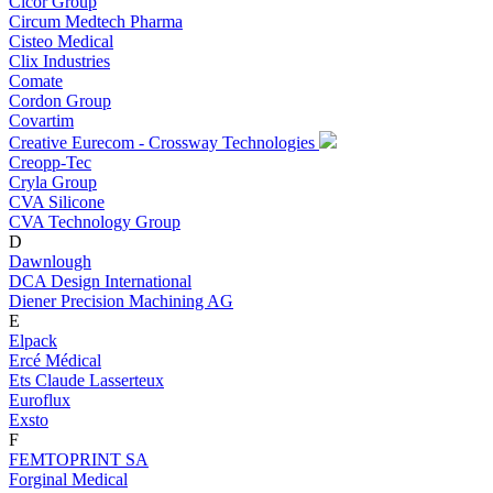
Cicor Group
Circum Medtech Pharma
Cisteo Medical
Clix Industries
Comate
Cordon Group
Covartim
Creative Eurecom - Crossway Technologies
Creopp-Tec
Cryla Group
CVA Silicone
CVA Technology Group
D
Dawnlough
DCA Design International
Diener Precision Machining AG
E
Elpack
Ercé Médical
Ets Claude Lasserteux
Euroflux
Exsto
F
FEMTOPRINT SA
Forginal Medical