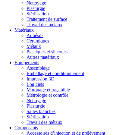
Nettoyage
Plasturgie
Stérilisation
Traitement de surface
Travail des métaux
Matériaux
Adhésifs
Céramiques
Métaux
Plastiques et silicones
Autres matériaux
Equipements
Assemblage
Emballage et conditionnement
Impression 3D
Logiciels
Marquage et traçabilité
Métrologie et contrôle
Nettoyage
Plasturgie
Salles blanches
Stérilisation
Travail des métaux
Composants
Accessoires d’injection et de prélèvement