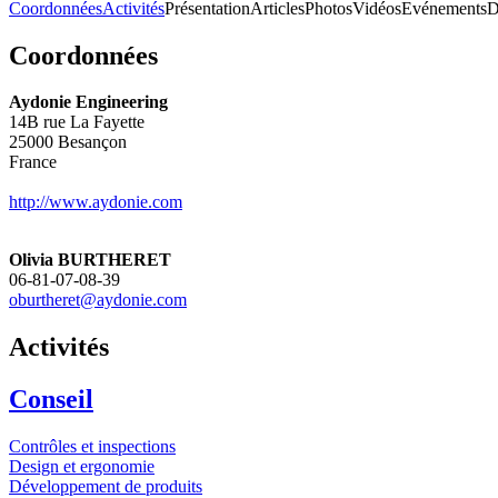
Coordonnées
Activités
Présentation
Articles
Photos
Vidéos
Evénements
D
Coordonnées
Aydonie Engineering
14B rue La Fayette
25000
Besançon
France
http://www.aydonie.com
Olivia BURTHERET
06-81-07-08-39
oburtheret@aydonie.com
Activités
Conseil
Contrôles et inspections
Design et ergonomie
Développement de produits