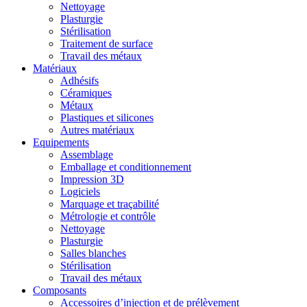
Nettoyage
Plasturgie
Stérilisation
Traitement de surface
Travail des métaux
Matériaux
Adhésifs
Céramiques
Métaux
Plastiques et silicones
Autres matériaux
Equipements
Assemblage
Emballage et conditionnement
Impression 3D
Logiciels
Marquage et traçabilité
Métrologie et contrôle
Nettoyage
Plasturgie
Salles blanches
Stérilisation
Travail des métaux
Composants
Accessoires d’injection et de prélèvement