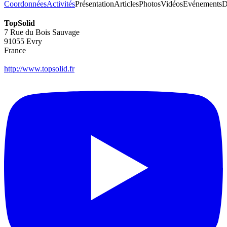
Coordonnées
Activités
Présentation
Articles
Photos
Vidéos
Evénements
D
TopSolid
7 Rue du Bois Sauvage
91055
Evry
France
http://www.topsolid.fr