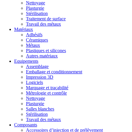
Nettoyage
Plasturgie
Stérilisation
Traitement de surface
Travail des métaux
Matériaux
Adhésifs
Céramiques
Métaux
Plastiques et silicones
Autres matériaux
Equipements
Assemblage
Emballage et conditionnement
Impression 3D
Logiciels
Marquage et traçabilité
Métrologie et contrôle
Nettoyage
Plasturgie
Salles blanches
Stérilisation
Travail des métaux
Composants
Accessoires d’injection et de prélèvement