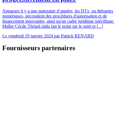
Apparues il y a une quinzaine d’années, les DTx, ou thérapies
numériques, nécessitent des procédures d'autorisation et de
financement innovantes, ainsi qu'un cadre juridique spécifique.
Maître Cécile Théard-Jallu fait le point sur le sujet et [...]
Le
vendredi 19 janvier 2024
par
Patrick RENARD
Fournisseurs partenaires