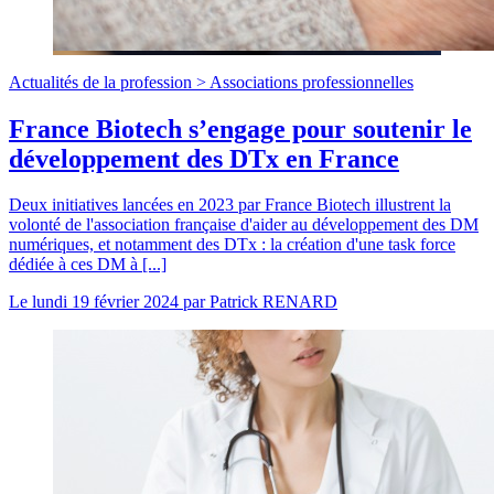
Actualités de la profession >
Associations professionnelles
France Biotech s’engage pour soutenir le
développement des DTx en France
Deux initiatives lancées en 2023 par France Biotech illustrent la
volonté de l'association française d'aider au développement des DM
numériques, et notamment des DTx : la création d'une task force
dédiée à ces DM à [...]
Le
lundi 19 février 2024
par
Patrick RENARD