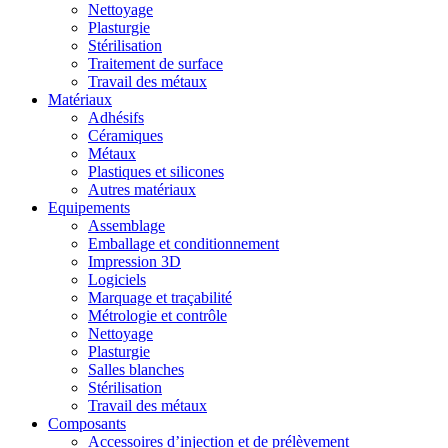
Nettoyage
Plasturgie
Stérilisation
Traitement de surface
Travail des métaux
Matériaux
Adhésifs
Céramiques
Métaux
Plastiques et silicones
Autres matériaux
Equipements
Assemblage
Emballage et conditionnement
Impression 3D
Logiciels
Marquage et traçabilité
Métrologie et contrôle
Nettoyage
Plasturgie
Salles blanches
Stérilisation
Travail des métaux
Composants
Accessoires d’injection et de prélèvement