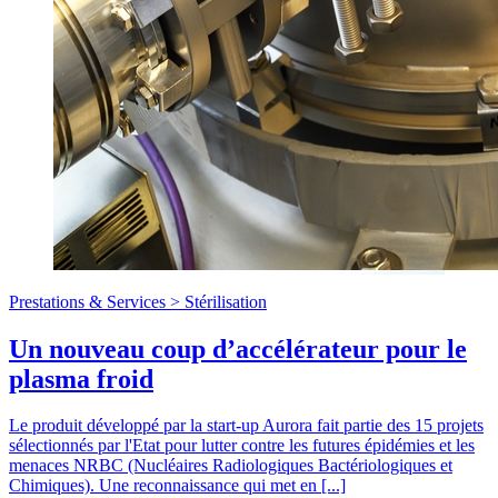
Prestations & Services >
Stérilisation
Un nouveau coup d’accélérateur pour le
plasma froid
Le produit développé par la start-up Aurora fait partie des 15 projets
sélectionnés par l'Etat pour lutter contre les futures épidémies et les
menaces NRBC (Nucléaires Radiologiques Bactériologiques et
Chimiques). Une reconnaissance qui met en [...]