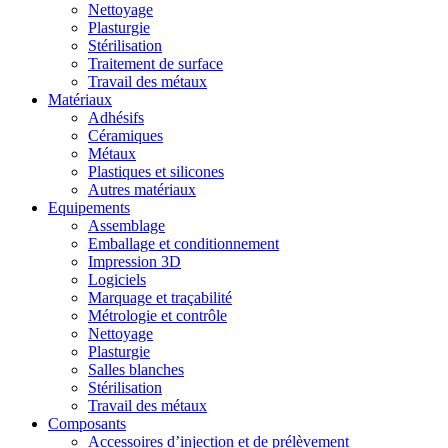
Nettoyage
Plasturgie
Stérilisation
Traitement de surface
Travail des métaux
Matériaux
Adhésifs
Céramiques
Métaux
Plastiques et silicones
Autres matériaux
Equipements
Assemblage
Emballage et conditionnement
Impression 3D
Logiciels
Marquage et traçabilité
Métrologie et contrôle
Nettoyage
Plasturgie
Salles blanches
Stérilisation
Travail des métaux
Composants
Accessoires d’injection et de prélèvement