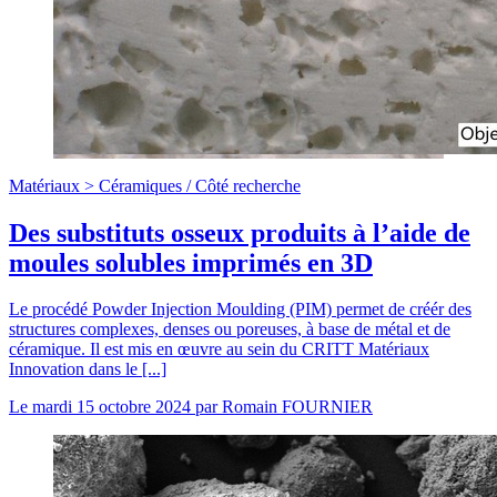
Matériaux >
Céramiques
/
Côté recherche
Des substituts osseux produits à l’aide de
moules solubles imprimés en 3D
Le procédé Powder Injection Moulding (PIM) permet de créér des
structures complexes, denses ou poreuses, à base de métal et de
céramique. Il est mis en œuvre au sein du CRITT Matériaux
Innovation dans le [...]
Le
mardi 15 octobre 2024
par
Romain FOURNIER