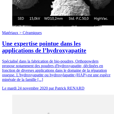
Matériaux >
Céramiques
Une expertise pointue dans les
applications de l’hydroxyapatite
Spécialisé dans la fabrication de bio-poudres, Orthopowders
propose notamment des poudres d'hydroxyapatite, déclinées en
fonction de diverses applications dans le domaine de la réparation
osseuse. L'hydroxyapatite ou hydroxylapatite (HAP) est une espèce
minérale de la famille [...]
Le
mardi 24 novembre 2020
par
Patrick RENARD