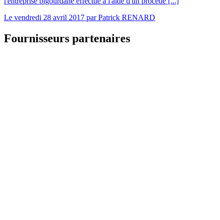
l'entreprise bigourdane effectue à l'aide d'un procédé [...]
Le
vendredi 28 avril 2017
par
Patrick RENARD
Fournisseurs partenaires