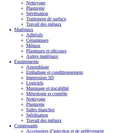
Nettoyage
Plasturgie
Stérilisation
Traitement de surface
Travail des métaux
Matériaux
Adhésifs
Céramiques
Métaux
Plastiques et silicones
Autres matériaux
Equipements
Assemblage
Emballage et conditionnement
Impression 3D
Logiciels
Marquage et traçabilité
Métrologie et contrôle
Nettoyage
Plasturgie
Salles blanches
Stérilisation
Travail des métaux
Composants
Accessoires d’injection et de prélèvement